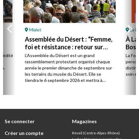
Mialet
La F
Assemblée du Désert : “Femme,
À La
foi et résistance : retour sur
Bost 
Marie Durand”
par 
l édité
L’Assemblée du Désert est un grand
La Fon
e.
rassemblement protestant organisé chaque
person
26.
année le premier dimanche de septembre sur
distinc
les terrains du musée du Désert. Elle se
soin et
tiendra le 6 septembre 2026 et mettra à
l’honneur Marie Durand, grande figure de
l’histoire du protestantisme français, à
l’occasion du 250e anniversaire de sa mort,
survenue en juillet 1776.
Se connecter
Magazines
Créer un compte
Réveil (Centre-Alpes-Rhône)