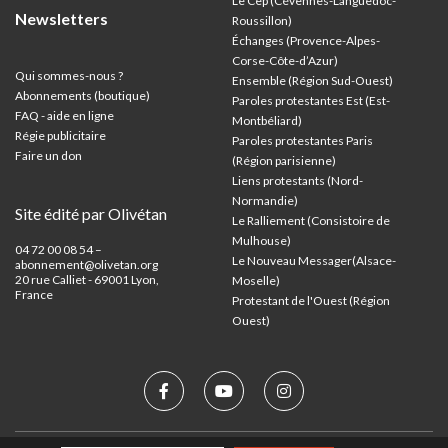
Le Cep (Cévennes-Languedoc-
Newsletters
Roussillon)
Échanges (Provence-Alpes-
Corse-Côte-d’Azur
)
Qui sommes-nous ?
Ensemble (Région Sud-Ouest)
Abonnements (boutique)
Paroles protestantes Est (Est-
FAQ - aide en ligne
Montbéliard)
Régie publicitaire
Paroles protestantes Paris
Faire un don
(Région parisienne)
Liens protestants (Nord-
Normandie)
Site édité par Olivétan
Le Ralliement (Consistoire de
Mulhouse)
04 72 00 08 54 –
Le Nouveau Messager(Alsace-
abonnement@olivetan.org
20 rue Calliet - 69001 Lyon,
Moselle)
France
Protestant de l'Ouest (Région
Ouest)