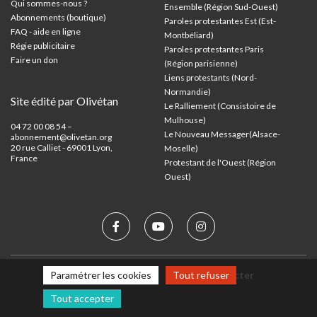
Qui sommes-nous ?
Ensemble (Région Sud-Ouest)
Abonnements (boutique)
Paroles protestantes Est (Est-
FAQ - aide en ligne
Montbéliard)
Régie publicitaire
Paroles protestantes Paris
Faire un don
(Région parisienne)
Liens protestants (Nord-
Normandie)
Site édité par Olivétan
Le Ralliement (Consistoire de
Mulhouse)
04 72 00 08 54 –
Le Nouveau Messager(Alsace-
abonnement@olivetan.org
20 rue Calliet - 69001 Lyon,
Moselle)
France
Protestant de l'Ouest (Région
Ouest)
Mentions légales
Nous contacter
Paramétrer les cookies
Tout refuser
Tout accepter