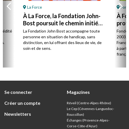
La Force
Font
À La Force, la Fondation John-
À Fo
Bost poursuit le chemin initié
prot
par son fondateur
à la 
l édité
La Fondation John Bost accompagne toute
Fondé 
e.
personne en situation de handicap, sans
2003, 
26.
distinction, en lui offrant des lieux de vie, de
France 
soin et de sens.
à parti
françai
Se connecter
Magazines
Créer un compte
Réveil (Centre-Alpes-Rhône)
Le Cep (Cévennes-Languedoc-
Newsletters
Roussillon)
Échanges (Provence-Alpes-
Corse-Côte-d’Azur
)