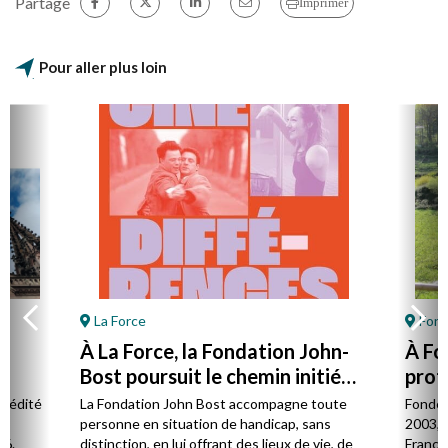
Partage
Imprimer
Pour aller plus loin
La Force
Font
À La Force, la Fondation John-
À Fo
Bost poursuit le chemin initié
prot
par son fondateur
à la 
l édité
La Fondation John Bost accompagne toute
Fondé 
e.
personne en situation de handicap, sans
2003, 
26.
distinction, en lui offrant des lieux de vie, de
France 