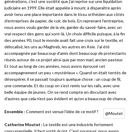
générations, c’est une société que j’ai reprise sur une liquidation
judiciaire en 1999. Elle était appelée à mourir, à disparaître après
avoir tenu une place importante dans le tissu orthézien aux côtés
d’entreprises de papier, de cuir, de bois. En reprenant l’entreprise,
nous avons voulu garder de la vie, garder du savoir-faire, avec un
vrai respect des gens qui sont-là. Un choix difficile puisque, à la fin
des années 90, tout le monde avait fait une croix sur le textile, et
délocalisé, les uns au Maghreb, les autres en Asie. J’ai été
accompagnée par beaucoup d’amis dont beaucoup de protestants
réunis autour de ce projet ainsi que par mon mari, ancien pasteur.
Et tout au long de ces années, nous avons éprouvé cet
accompagnement un peu « mystérieux ». Quand on était tentés de
désespérer, il se passait toujours quelque chose : un coup de fil,
une commande. Et du coup on s’est remis sur les rails, avec une
belle équipe de jeunes. On se rend compte en discutant avec
d’autres que cela n’est pas évident et qu’on a beaucoup de chance.
Ensemble :
Comment est venue l’idée de ce motif ?
@Moutet
Catherine Moutet :
Le textile est une industrie fortement
concurrentielle. Il faut sortir du lot. C’est pourquoi, nous avons