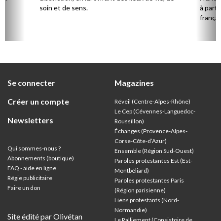
soin et de sens.
à parti
françai
Se connecter
Magazines
Créer un compte
Réveil (Centre-Alpes-Rhône)
Le Cep (Cévennes-Languedoc-
Newsletters
Roussillon)
Échanges (Provence-Alpes-
Corse-Côte-d’Azur
)
Qui sommes-nous ?
Ensemble (Région Sud-Ouest)
Abonnements (boutique)
Paroles protestantes Est (Est-
FAQ - aide en ligne
Montbéliard)
Régie publicitaire
Paroles protestantes Paris
Faire un don
(Région parisienne)
Liens protestants (Nord-
Normandie)
Site édité par Olivétan
Le Ralliement (Consistoire de