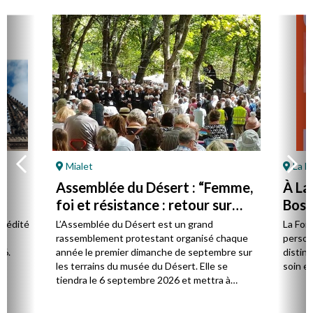
Mialet
La F
Assemblée du Désert : “Femme,
À La
foi et résistance : retour sur
Bost 
Marie Durand”
par 
l édité
L’Assemblée du Désert est un grand
La Fon
e.
rassemblement protestant organisé chaque
person
26.
année le premier dimanche de septembre sur
distinc
les terrains du musée du Désert. Elle se
soin et
tiendra le 6 septembre 2026 et mettra à
l’honneur Marie Durand, grande figure de
l’histoire du protestantisme français, à