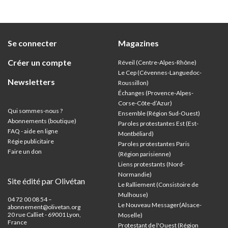
l’occasion du 250e anniversaire de sa mort,
survenue en juillet 1776.
Se connecter
Magazines
Créer un compte
Réveil (Centre-Alpes-Rhône)
Le Cep (Cévennes-Languedoc-
Newsletters
Roussillon)
Échanges (Provence-Alpes-
Corse-Côte-d’Azur
)
Qui sommes-nous ?
Ensemble (Région Sud-Ouest)
Abonnements (boutique)
Paroles protestantes Est (Est-
FAQ - aide en ligne
Montbéliard)
Régie publicitaire
Paroles protestantes Paris
Faire un don
(Région parisienne)
Liens protestants (Nord-
Normandie)
Site édité par Olivétan
Le Ralliement (Consistoire de
Mulhouse)
04 72 00 08 54 –
Le Nouveau Messager(Alsace-
abonnement@olivetan.org
20 rue Calliet - 69001 Lyon,
Moselle)
France
Protestant de l'Ouest (Région