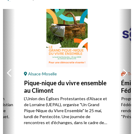
Alsace-Moselle
Tv 
 |
Pique-nique du vivre ensemble
Émis
au Climont
Fédé
Fran
ion
L’Union des Églises Protestantes d’Alsace et
Progra
ristian
de Lorraine (UEPAL), organise "Un Grand
Fédérati
elle
Pique-Nique du Vivre Ensemble" le 25 mai,
rendez
guet.
lundi de Pentecôte. Une journée de
"Prése
rencontres et d’échanges, dans le cadre de
son projet "s’engager pour une démocratie