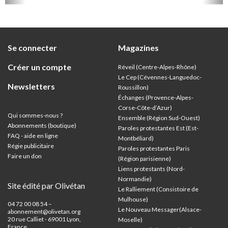
vivante", avec balades, ateliers, théâtre forum,
musique et danse...
Se connecter
Magazines
Créer un compte
Réveil (Centre-Alpes-Rhône)
Le Cep (Cévennes-Languedoc-
Newsletters
Roussillon)
Échanges (Provence-Alpes-
Corse-Côte-d’Azur
)
Qui sommes-nous ?
Ensemble (Région Sud-Ouest)
Abonnements (boutique)
Paroles protestantes Est (Est-
FAQ - aide en ligne
Montbéliard)
Régie publicitaire
Paroles protestantes Paris
Faire un don
(Région parisienne)
Liens protestants (Nord-
Normandie)
Site édité par Olivétan
Le Ralliement (Consistoire de
Mulhouse)
04 72 00 08 54 –
Le Nouveau Messager(Alsace-
abonnement@olivetan.org
20 rue Calliet - 69001 Lyon,
Moselle)
France