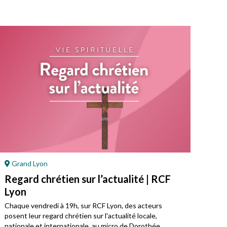
Grand Lyon
Be
Regard chrétien sur l’actualité | RCF
Par
Lyon
Une 
préd
Chaque vendredi à 19h, sur RCF Lyon, des acteurs
offr
posent leur regard chrétien sur l'actualité locale,
jour.
nationale et internationale, au micro de Dorothée