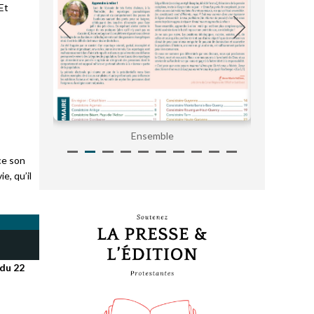
 Et
Ensemble
ce son
e, qu’il
du 22