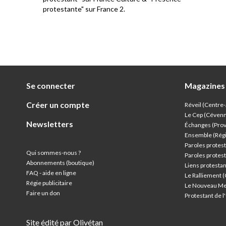
protestante" sur France 2.
Se connecter
Magazines
Créer un compte
Réveil (Centre
Le Cep (Céven
Newsletters
Échanges (Pro
Ensemble (Rég
Paroles protest
Qui sommes-nous ?
Paroles protest
Abonnements (boutique)
Liens protesta
FAQ - aide en ligne
Le Ralliement 
Régie publicitaire
Le Nouveau Me
Faire un don
Protestant de 
Site édité par Olivétan