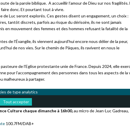
oute de la parole biblique. A accueillir l’amour de Dieu sur nos fragilités.
 faire donc. Et pourtant tout à vivre.
gile de Luc seront explorés. Ces gestes disent un engagement, un choix :
es, tantôt discrets, parfois au risque du dérisoire, ils ne sont jamais
 mis en mouvement des femmes et des hommes refusant la fatalité de la
es de l’Évangile, ils viennent aujourd’hui encore nous délier de la peur,
ourd’hui de nos vies. Sur le chemin de Pâques, ils ravivent en nous le
Échanges
 pasteure de l’Eglise protestante unie de France. Depuis 2024, elle exer
sionne pour l’accompagnement des personnes dans tous les aspects de la vi
u malheureux à partager.
kies de type analytics
Tout accepter
nce Culture
chaque dimanche à 16h00,
au micro de Jean-Luc Gadreau,
nte
100.7FM/DAB+