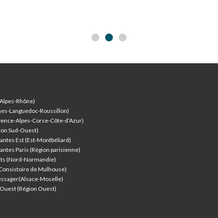
-Alpes-Rhône)
nes-Languedoc-Roussillon)
vence-Alpes-Corse-Côte-d’Azur
)
ion Sud-Ouest)
antes Est (Est-Montbéliard)
antes Paris (Région parisienne)
nts (Nord-Normandie)
(Consistoire de Mulhouse)
ssager(Alsace-Moselle)
l'Ouest (Région Ouest)