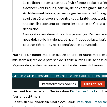
La tradition protestante nous invite à nous replacer à l’éc
à avancer vers Pâques, dans la joie de cette grâce. Rien à
Au fil des méditations, plusieurs gestes issus de l’Évan
celui d’espérer envers et contre tout. Tantôt spectaculair
anodins. Ils racontent comment l’espérance en Christ a
désolation.
Ces gestes ne relèvent pas d’un passé figé. Paroles vivant
nous défaire de la violence, et nourrir, avec audace, l’auj
courage d’être — avec reconnaissance et avec joie.
Nathalie Chaumet
, mère de quatre enfants et grand-mère, est
ministère auprès de la paroisse de l’Etoile, à Paris. Elle se pas
s’agisse de grandes décisions à prendre, de moments heureux o
Afin de visualiser les vidéos il est nécessaire d’accepter les coo
Paramétrer les cookies
Tout refuser
Les conférences sont diffusées dans l’
émission Solaé
sur Fra
février au 29 mars.
Rediffusion le lendemain lundi à 22h30 sur
Fréquence Protesta
Le livre
Des gestes pour espérer
est disponible en précommande