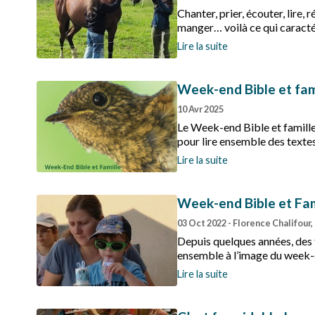
Chanter, prier, écouter, lire, r
manger… voilà ce qui caracté
à Chamaloc, entre Die et le 
Lire la suite
Week-end Bible et fam
10 Avr 2025
Le Week-end Bible et famille,
pour lire ensemble des textes
discuter, faire des veillées …
Lire la suite
Week-end Bible et Fam
03 Oct 2022
- Florence Chalifour
Depuis quelques années, des 
ensemble à l’image du week-e
Lire la suite