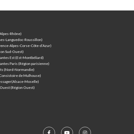
-Alpes-Rhône)
nes-Languedoc-Roussillon)
vence-Alpes-Corse-Côte-d’Azur
)
ion Sud-Ouest)
antes Est (Est-Montbéliard)
antes Paris (Région parisienne)
nts (Nord-Normandie)
(Consistoire de Mulhouse)
ssager(Alsace-Moselle)
l'Ouest (Région Ouest)