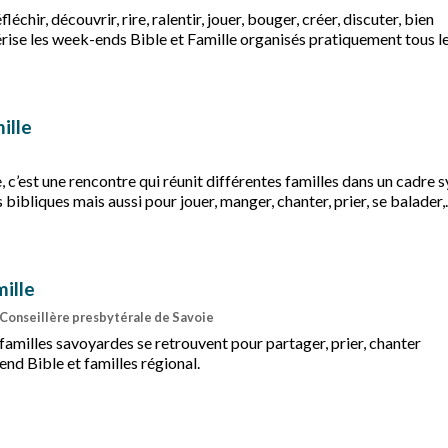
éfléchir, découvrir, rire, ralentir, jouer, bouger, créer, discuter, bien
rise les week-ends Bible et Famille organisés pratiquement tous l
Col de Rousset-en-Vercors, par la région Centre-Alpes-Rhône.
ille
 c’est une rencontre qui réunit différentes familles dans un cadre
 bibliques mais aussi pour jouer, manger, chanter, prier, se balader,
 ensemble.
Échanges
ille
, Conseillère presbytérale de Savoie
familles savoyardes se retrouvent pour partager, prier, chanter
nd Bible et familles régional.