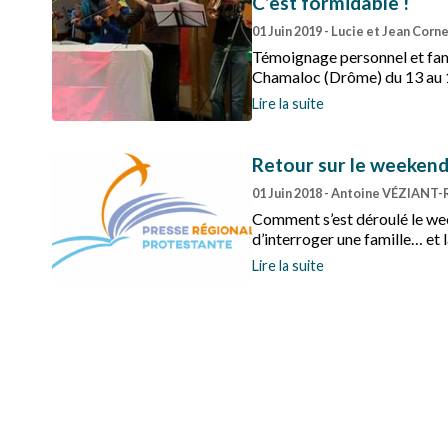
C’est formidable !
01 Juin 2019
- Lucie et Jean Corne
Témoignage personnel et fami
Chamaloc (Drôme) du 13 au 1
Lire la suite
Retour sur le weekend 
01 Juin 2018
- Antoine VÉZIANT
Comment s’est déroulé le week
d’interroger une famille… et l
Lire la suite