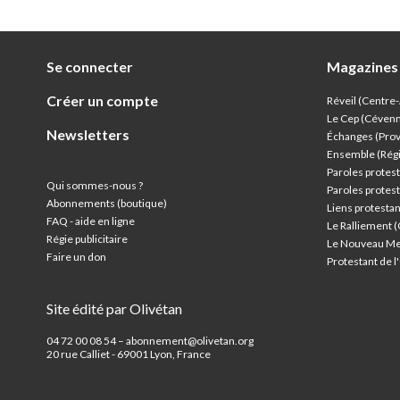
Se connecter
Magazines
Créer un compte
Réveil (Centre
Le Cep (Céven
Newsletters
Échanges (Pro
Ensemble (Rég
Paroles protest
Qui sommes-nous ?
Paroles protest
Abonnements (boutique)
Liens protesta
FAQ - aide en ligne
Le Ralliement 
Régie publicitaire
Le Nouveau Me
Faire un don
Protestant de 
Site édité par Olivétan
04 72 00 08 54 – abonnement@olivetan.org
20 rue Calliet - 69001 Lyon, France