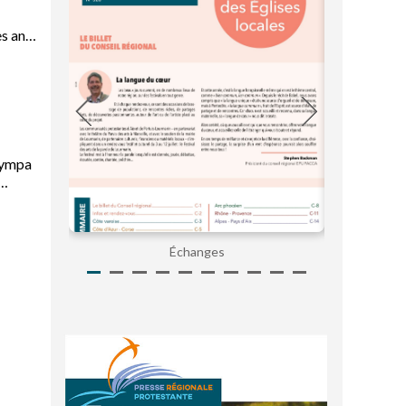
es ans
 sympa
Ensemble