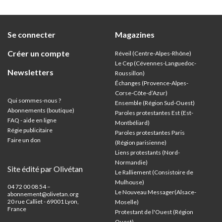
Se connecter
Magazines
Créer un compte
Réveil (Centre-Alpes-Rhône)
Le Cep (Cévennes-Languedoc-
Newsletters
Roussillon)
Échanges (Provence-Alpes-
Corse-Côte-d’Azur
)
Qui sommes-nous ?
Ensemble (Région Sud-Ouest)
Abonnements (boutique)
Paroles protestantes Est (Est-
FAQ - aide en ligne
Montbéliard)
Régie publicitaire
Paroles protestantes Paris
Faire un don
(Région parisienne)
Liens protestants (Nord-
Normandie)
Site édité par Olivétan
Le Ralliement (Consistoire de
Mulhouse)
04 72 00 08 54 –
Le Nouveau Messager(Alsace-
abonnement@olivetan.org
20 rue Calliet - 69001 Lyon,
Moselle)
France
Protestant de l'Ouest (Région
Ouest)