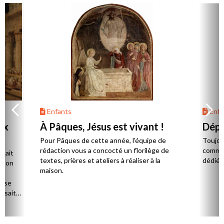
Enfants
Enfa
ix
À Pâques, Jésus est vivant !
Dépl
Pour Pâques de cette année, l'équipe de
Toujou
rédaction vous a concocté un florilège de
comme l
était
textes, prières et ateliers à réaliser à la
dédiée
araon
maison.
isse
fusait
vait