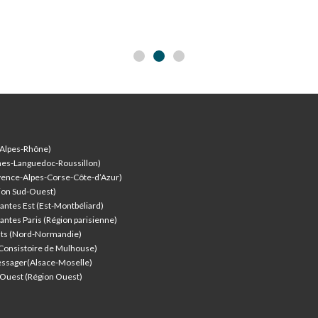
-Alpes-Rhône)
nes-Languedoc-Roussillon)
vence-Alpes-Corse-Côte-d’Azur
)
ion Sud-Ouest)
antes Est (Est-Montbéliard)
antes Paris (Région parisienne)
nts (Nord-Normandie)
(Consistoire de Mulhouse)
ssager(Alsace-Moselle)
l'Ouest (Région Ouest)