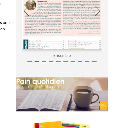
s
ns une
son
Ensemble