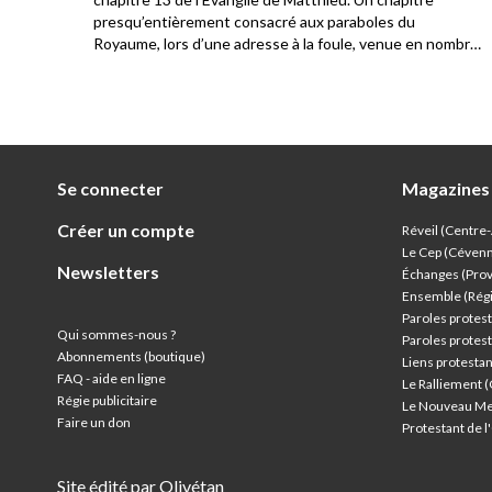
a
presqu’entièrement consacré aux paraboles du
Royaume, lors d’une adresse à la foule, venue en nombre
écouter Jésus. Les disciples sont présents également et
c’est l’occasion pour Jésus de constater la différence de
compréhension parmi le public qui l’écoute.
Se connecter
Magazines
Créer un compte
Réveil (Centre
Le Cep (Céven
Newsletters
Échanges (Pro
Ensemble (Rég
Paroles protest
Qui sommes-nous ?
Paroles protest
Abonnements (boutique)
Liens protesta
FAQ - aide en ligne
Le Ralliement 
Régie publicitaire
Le Nouveau Me
Faire un don
Protestant de 
Site édité par Olivétan