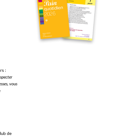
rs :
especter
esses, vous
e
club de