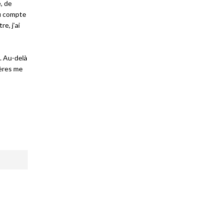
, de
du compte
e, j’ai
. Au-delà
pères me