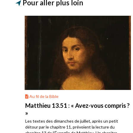
Pour aller plus loin
Au fil de la Bible
onté
Matthieu 13.51 : « Avez-vous compris ?
»
Les textes des dimanches de juillet, après un petit
s
détour par le chapitre 11, prévoient la lecture du
. Ils
chapitre 13 de l’Évangile de Matthieu. Un chapitre