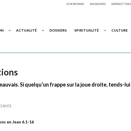
JE M'ABONNE
MAGAZINES
NEWSLETTERS
ON
ACTUALITÉ
DOSSIERS
SPIRITUALITÉ
CULTURE
tions
auvais. Si quelqu’un frappe sur la joue droite, tends-lui
à 16h01
sons en Jean 6.1-16