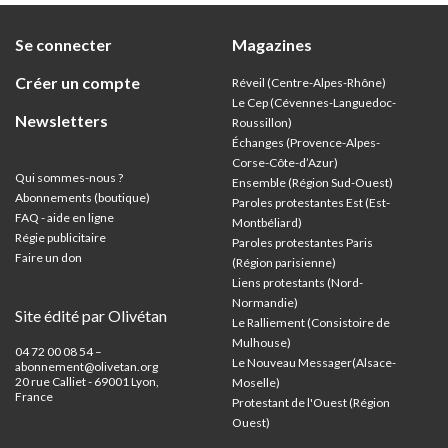
Se connecter
Magazines
Créer un compte
Réveil (Centre-Alpes-Rhône)
Le Cep (Cévennes-Languedoc-
Newsletters
Roussillon)
Échanges (Provence-Alpes-
Corse-Côte-d’Azur
)
Qui sommes-nous ?
Ensemble (Région Sud-Ouest)
Abonnements (boutique)
Paroles protestantes Est (Est-
FAQ - aide en ligne
Montbéliard)
Régie publicitaire
Paroles protestantes Paris
Faire un don
(Région parisienne)
Liens protestants (Nord-
Normandie)
Site édité par Olivétan
Le Ralliement (Consistoire de
Mulhouse)
04 72 00 08 54 –
Le Nouveau Messager(Alsace-
abonnement@olivetan.org
20 rue Calliet - 69001 Lyon,
Moselle)
France
Protestant de l'Ouest (Région
Ouest)