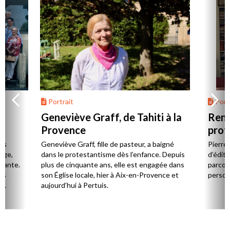
Portrait
Portr
Geneviève Graff, de Tahiti à la
Renc
Provence
prot
Cerv
es
Geneviève Graff, fille de pasteur, a baigné
Pierre
Âge,
dans le protestantisme dès l’enfance. Depuis
d’éditi
stante.
plus de cinquante ans, elle est engagée dans
parcou
es
son Église locale, hier à Aix-en-Provence et
person
,
aujourd’hui à Pertuis.
ion