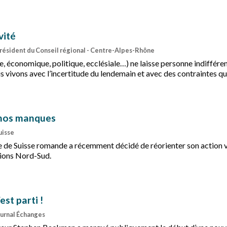
n.
vité
président du Conseil régional - Centre-Alpes-Rhône
re, économique, politique, ecclésiale…) ne laisse personne indifféren
s vivons avec l’incertitude du lendemain et avec des contraintes q
ner.
 nos manques
uisse
 de Suisse romande a récemment décidé de réorienter son action 
ations Nord-Sud.
est parti !
ournal Échanges