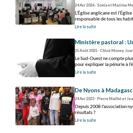
24 Avr 2026
- Sonia et Mazime Me
L’Église anglicane est l’Égl
responsable de tous les habi
Royaume-Uni, ce sont 94 % de
Lire la suite
ces âmes ?
Ministère pastoral : 
25 Août 2025
- Chloë Money, Jou
Le Sud-Ouest ne compte plus 
pour expliquer la pénurie à l
Lire la suite
De Nyons à Madagascar
24 Avr 2023
- Pierre Mailhé et Je
Depuis 2008 l'association ny
résultats ?
Lire la suite