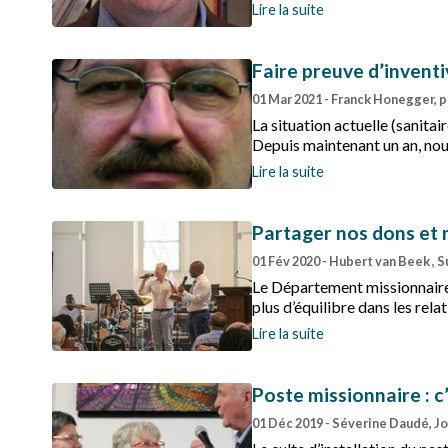
qu’elles repensent leur missio
Lire la suite
Faire preuve d’inventi
01 Mar 2021
- Franck Honegger, 
La situation actuelle (sanitai
Depuis maintenant un an, nou
nous ne pouvions alors imagi
Lire la suite
Partager nos dons et
01 Fév 2020
- Hubert van Beek , S
Le Département missionnaire
plus d’équilibre dans les rel
Lire la suite
Poste missionnaire : c’
01 Déc 2019
- Séverine Daudé, J