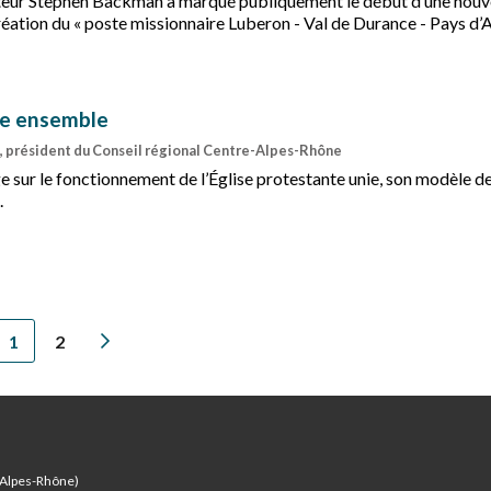
asteur Stephen Backman a marqué publiquement le début d’une nouv
réation du « poste missionnaire Luberon - Val de Durance - Pays d’A
re ensemble
 président du Conseil régional Centre-Alpes-Rhône
e sur le fonctionnement de l’Église protestante unie, son modèle d
.
1
2
-Alpes-Rhône)