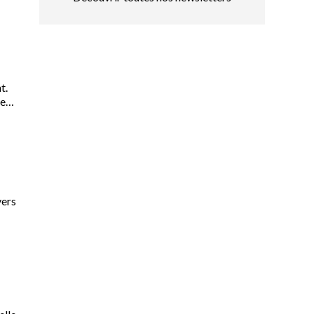
t.
ue
vers