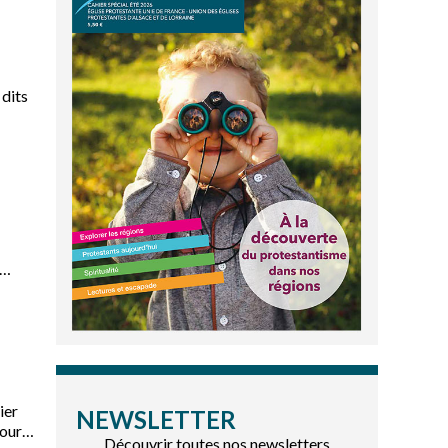
 dits
 ce
n sur
ier
NEWSLETTER
pour
Découvrir toutes nos newsletters