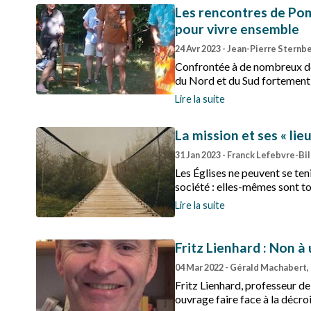
Les rencontres de Pom
pour vivre ensemble
24 Avr 2023
- Jean-Pierre Sternbe
Confrontée à de nombreux défi
du Nord et du Sud fortement 
colonisation.
Lire la suite
La mission et ses « lieu
31 Jan 2023
- Franck Lefebvre-Bi
Les Églises ne peuvent se te
société : elles-mêmes sont t
sociologie des paroisses. D’où
Lire la suite
qu’a souligné Basile Zouma, s
le thème de la mission.
Fritz Lienhard : Non 
04 Mar 2022
- Gérald Machabert,
Fritz Lienhard, professeur de
ouvrage faire face à la décro