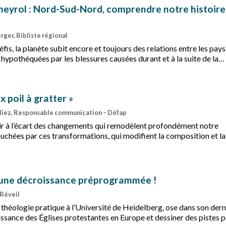
eyrol : Nord-Sud-Nord, comprendre notre histoire
rger, Bibliste régional
s, la planète subit encore et toujours des relations entre les pays
hypothéquées par les blessures causées durant et à la suite de la
x poil à gratter »
lliez, Responsable communication – Défap
nir à l’écart des changements qui remodèlent profondément notre
ouchées par ces transformations, qui modifient la composition et la
 l’intérêt de lieux dont la vocation est « d’établir des ponts ». C’est
ecrétaire général du Défap, lors d’une table ronde organisée à Lyo
à une décroissance préprogrammée !
 Réveil
 théologie pratique à l’Université de Heidelberg, ose dans son dern
issance des Églises protestantes en Europe et dessiner des pistes 