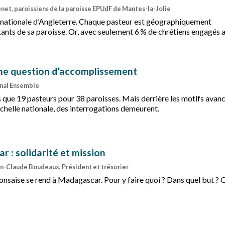
net, paroissiens de la paroisse EPUdF de Mantes-la-Jolie
ise nationale d’Angleterre. Chaque pasteur est géographiquement
tants de sa paroisse. Or, avec seulement 6 % de chrétiens engagés 
s résidents auxquels n’est pas annoncé l’Évangile. Comment rejoi
Une question d’accomplissement
rnal Ensemble
que 19 pasteurs pour 38 paroisses. Mais derrière les motifs avan
’échelle nationale, des interrogations demeurent.
Échanges
 : solidarité et mission
an-Claude Boudeaux, Président et trésorier
onsaise se rend à Madagascar. Pour y faire quoi ? Dans quel but ? 