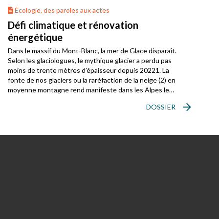
Écologie, des paroles aux actes
Défi climatique et rénovation
énergétique
Dans le massif du Mont-Blanc, la mer de Glace disparaît.
Selon les glaciologues, le mythique glacier a perdu pas
moins de trente mètres d’épaisseur depuis 20221. La
fonte de nos glaciers ou la raréfaction de la neige (2) en
moyenne montagne rend manifeste dans les Alpes le
réchauffement climatique qui les menace. Les paroissiens
DOSSIER
d’Arve-Mont-Blanc sont témoins de tout cela.