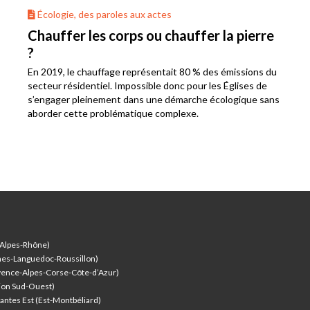
Écologie, des paroles aux actes
Chauffer les corps ou chauffer la pierre
?
En 2019, le chauffage représentait 80 % des émissions du
secteur résidentiel. Impossible donc pour les Églises de
s’engager pleinement dans une démarche écologique sans
aborder cette problématique complexe.
-Alpes-Rhône)
nes-Languedoc-Roussillon)
vence-Alpes-Corse-Côte-d’Azur
)
ion Sud-Ouest)
antes Est (Est-Montbéliard)