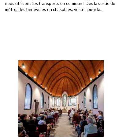
nous utilisons les transports en commun ! Dès la sortie du
métro, des bénévoles en chasubles, vertes pour la
circonstance bien sûr, nous indiquent le chemin... « suivez
les deux messieurs là devant ». Quelques minutes plus
tard, nous entrons dans le parc de La Sarra.