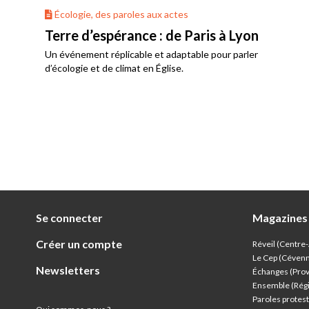
Écologie, des paroles aux actes
Terre d’espérance : de Paris à Lyon
Un événement réplicable et adaptable pour parler
d’écologie et de climat en Église.
Se connecter
Magazines
Créer un compte
Réveil (Centre
Le Cep (Céven
Newsletters
Échanges (Pro
Ensemble (Rég
Paroles protest