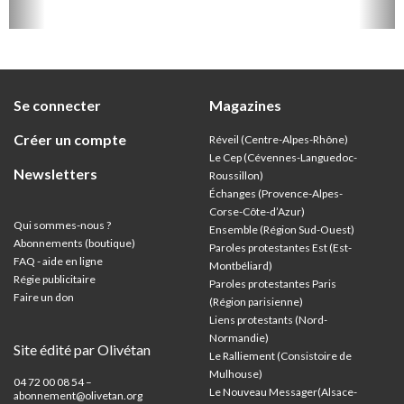
Se connecter
Magazines
Créer un compte
Réveil (Centre-Alpes-Rhône)
Le Cep (Cévennes-Languedoc-
Newsletters
Roussillon)
Échanges (Provence-Alpes-
Corse-Côte-d’Azur
)
Qui sommes-nous ?
Ensemble (Région Sud-Ouest)
Abonnements (boutique)
Paroles protestantes Est (Est-
FAQ - aide en ligne
Montbéliard)
Régie publicitaire
Paroles protestantes Paris
Faire un don
(Région parisienne)
Liens protestants (Nord-
Normandie)
Site édité par Olivétan
Le Ralliement (Consistoire de
Mulhouse)
04 72 00 08 54 –
Le Nouveau Messager(Alsace-
abonnement@olivetan.org