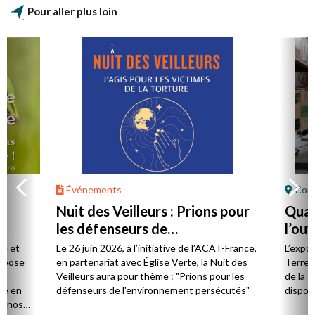
Pour aller plus loin
Événements
Cor
s
Nuit des Veilleurs : Prions pour
Quan
les défenseurs de
l’ou
l’environnement persécutés
ie et
Le 26 juin 2026, à l’initiative de l’ACAT-France,
L’expos
ropose
en partenariat avec Église Verte, la Nuit des
Terre »
Veilleurs aura pour thème : "Prions pour les
de la s
se en
défenseurs de l'environnement persécutés"
disposi
s nos