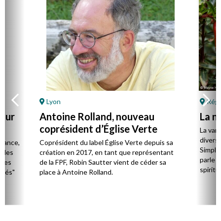
Lyon
Régi
pour
Antoine Rolland, nouveau
La na
coprésident d’Église Verte
La vari
s
divers
France,
Coprésident du label Église Verte depuis sa
Simplic
t des
création en 2017, en tant que représentant
parle 
 les
de la FPF, Robin Sautter vient de céder sa
spirit
utés"
place à Antoine Rolland.
découv