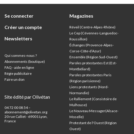
Se connecter
Magazines
Créer un compte
Réveil (Centre-Alpes-Rhône)
Le Cep (Cévennes-Languedoc-
Newsletters
Roussillon)
Échanges (Provence-Alpes-
Corse-Côte-d’Azur
)
Qui sommes-nous ?
Ensemble (Région Sud-Ouest)
Abonnements (boutique)
Paroles protestantes Est (Est-
FAQ - aide en ligne
Montbéliard)
Régie publicitaire
Paroles protestantes Paris
Faire un don
(Région parisienne)
Liens protestants (Nord-
Normandie)
Site édité par Olivétan
Le Ralliement (Consistoire de
Mulhouse)
04 72 00 08 54 –
Le Nouveau Messager(Alsace-
abonnement@olivetan.org
20 rue Calliet - 69001 Lyon,
Moselle)
France
Protestant de l'Ouest (Région
Ouest)