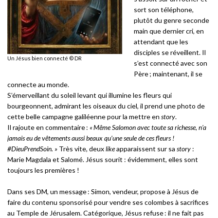
sort son téléphone,
plutôt du genre seconde
main que dernier cri, en
attendant que les
disciples se réveillent. Il
Un Jésus bien connecté © DR
s’est connecté avec son
Père ; maintenant, il se
connecte au monde.
S’émerveillant du soleil levant qui illumine les fleurs qui
bourgeonnent, admirant les oiseaux du ciel, il prend une photo de
cette belle campagne galiléenne pour la mettre en
story
.
Il rajoute en commentaire :
« Même Salomon avec toute sa richesse, n’a
jamais eu de vêtements aussi beaux qu’une seule de ces fleurs !
#DieuPrendSoin. »
Très vite, deux
like
apparaissent sur sa
story
:
Marie Magdala et Salomé. Jésus sourit : évidemment, elles sont
toujours les premières !
Dans ses DM, un message : Simon, vendeur, propose à Jésus de
faire du contenu sponsorisé pour vendre ses colombes à sacrifices
au Temple de Jérusalem. Catégorique, Jésus refuse : il ne fait pas