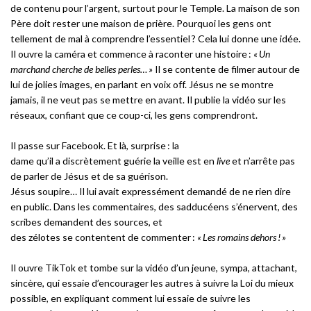
de contenu pour l’argent, surtout pour le Temple. La maison de son
Père doit rester une maison de prière. Pourquoi les gens ont
tellement de mal à comprendre l’essentiel ? Cela lui donne une idée.
Il ouvre la caméra et commence à raconter une histoire :
« Un
marchand cherche de belles perles… »
Il se contente de filmer autour de
lui de jolies images, en parlant en voix off. Jésus ne se montre
jamais, il ne veut pas se mettre en avant. Il publie la vidéo sur les
réseaux, confiant que ce coup-ci, les gens comprendront.
Il passe sur Facebook. Et là, surprise : la
dame qu’il a discrètement guérie la veille est en
live
et n’arrête pas
de parler de Jésus et de sa guérison.
Jésus soupire… Il lui avait expressément demandé de ne rien dire
en public. Dans les commentaires, des sadducéens s’énervent, des
scribes demandent des sources, et
des zélotes se contentent de commenter :
« Les romains dehors ! »
Il ouvre TikTok et tombe sur la vidéo d’un jeune, sympa, attachant,
sincère, qui essaie d’encourager les autres à suivre la Loi du mieux
possible, en expliquant comment lui essaie de suivre les