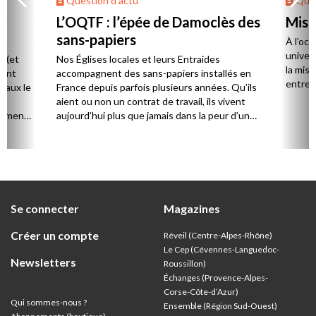
Question d'actu
Ques
s
L’OQTF : l’épée de Damoclès des
Missi
sans-papiers
À l’occ
univers
e (et
Nos Églises locales et leurs Entraides
la miss
lant
accompagnent des sans-papiers installés en
entre É
ciaux le
France depuis parfois plusieurs années. Qu’ils
aient ou non un contrat de travail, ils vivent
nément
aujourd’hui plus que jamais dans la peur d’une
usement
OQTF (obligation de quitter le territoire).
Se connecter
Magazines
Créer un compte
Réveil (Centre-Alpes-Rhône)
Le Cep (Cévennes-Languedoc-
Newsletters
Roussillon)
Échanges (Provence-Alpes-
Corse-Côte-d’Azur
)
Qui sommes-nous ?
Ensemble (Région Sud-Ouest)