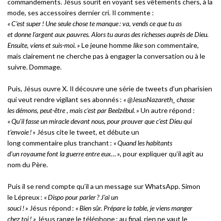
commandements. Jésus sourit en voyant ses vêtements chers, à la
mode, ses accessoires dernier cri. Il commente :
« C’est super ! Une seule chose te manque : va, vends ce que tu as
et donne l’argent aux pauvres. Alors tu auras des richesses aupr
è
s de Dieu.
Ensuite, viens et suis-moi. »
Le jeune homme
like
son commentaire,
mais clairement ne cherche pas à engager la conversation ou à le
suivre. Dommage.
Puis, Jésus ouvre X. Il découvre une série de tweets d’un pharisien
qui veut rendre vigilant ses abonnés :
« @JesusNazareth_ chasse
les démons, peut-être , mais c’est par Beelzébul. »
Un autre répond :
« Qu’il fasse un miracle devant nous, pour prouver
que c
’est Dieu qui
t’envoie ! »
Jésus cite le tweet, et débute un
long commentaire plus tranchant :
« Quand les habitants
d’un royaume font la guerre entre eux… »
, pour expliquer qu’il agit au
nom du Père.
Puis il se rend compte qu’il a un message sur WhatsApp. Simon
le Lépreux :
« Dispo pour parler ? J’ai un
souci ! »
Jésus répond :
« Bien sûr. Prépare la table, je viens manger
chez toi ! »
Jésus range le téléphone : au final, rien ne vaut le