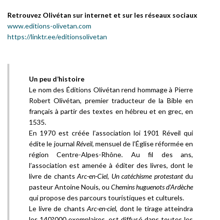
Retrouvez Olivétan sur internet et sur les réseaux sociaux
www.editions-olivetan.com
https://linktr.ee/editionsolivetan
Un peu d’histoire
Le nom des Éditions Olivétan rend hommage à Pierre
Robert Olivétan, premier traducteur de la Bible en
français à partir des textes en hébreu et en grec, en
1535.
En 1970 est créée l’association loi 1901 Réveil qui
édite le journal
Réveil,
mensuel de l’Église réformée en
région Centre-Alpes-Rhône. Au fil des ans,
l’association est amenée à éditer des livres, dont le
livre de chants
Arc-en-Ciel
,
Un catéchisme protestant
du
pasteur Antoine Nouis, ou
Chemins huguenots d’Ardèche
qui propose des parcours touristiques et culturels.
Le livre de chants
Arc-en-ciel
, dont le tirage atteindra
les 140?000 exemplaires, est diffusé dans toutes les