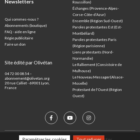
Newsletters
Roussillon)
Échanges (Provence-Alpes-
Corse-Côte-d’Azur
)
Qui sommes-nous ?
Ensemble (Région Sud-Ouest)
Abonnements (boutique)
Paroles protestantes Est (Est-
FAQ - aide en ligne
Montbéliard)
Régie publicitaire
Paroles protestantes Paris
Faire un don
(Région parisienne)
Liens protestants (Nord-
Normandie)
Site édité par Olivétan
Le Ralliement (Consistoire de
Mulhouse)
04 72 00 08 54 –
Le Nouveau Messager(Alsace-
abonnement@olivetan.org
20 rue Calliet - 69001 Lyon,
Moselle)
France
Protestant de l'Ouest (Région
Ouest)
Paramétrer les cookies
Tout refuser
Mentions légales
Nous contacter