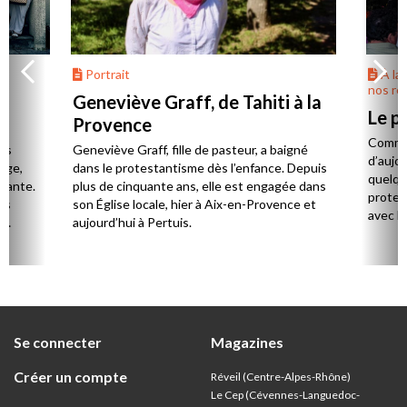
Portrait
À la
nos ré
Geneviève Graff, de Tahiti à la
Le p
Provence
Commen
es
Geneviève Graff, fille de pasteur, a baigné
d’aujou
Âge,
dans le protestantisme dès l’enfance. Depuis
quelqu
stante.
plus de cinquante ans, elle est engagée dans
protes
es
son Église locale, hier à Aix-en-Provence et
avec l
,
aujourd’hui à Pertuis.
ion
Se connecter
Magazines
Créer un compte
Réveil (Centre-Alpes-Rhône)
Le Cep (Cévennes-Languedoc-