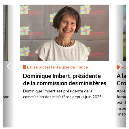
Église protestante unie de France
Voix
u
Dominique Imbert, présidente
À la
de la commission des ministères
Cros
eccl
Dominique Imbert est présidente de la
Après 
te son
commission des ministères depuis juin 2025.
format
est de
inspect
l’inspe