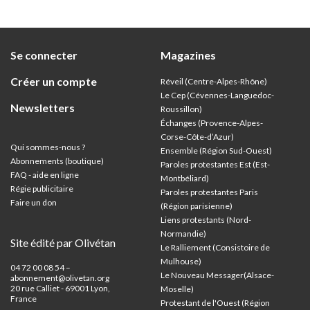
Se connecter
Magazines
Créer un compte
Réveil (Centre-Alpes-Rhône)
Le Cep (Cévennes-Languedoc-
Newsletters
Roussillon)
Échanges (Provence-Alpes-
Corse-Côte-d’Azur
)
Qui sommes-nous ?
Ensemble (Région Sud-Ouest)
Abonnements (boutique)
Paroles protestantes Est (Est-
FAQ - aide en ligne
Montbéliard)
Régie publicitaire
Paroles protestantes Paris
Faire un don
(Région parisienne)
Liens protestants (Nord-
Normandie)
Site édité par Olivétan
Le Ralliement (Consistoire de
Mulhouse)
04 72 00 08 54 –
Le Nouveau Messager(Alsace-
abonnement@olivetan.org
20 rue Calliet - 69001 Lyon,
Moselle)
France
Protestant de l'Ouest (Région