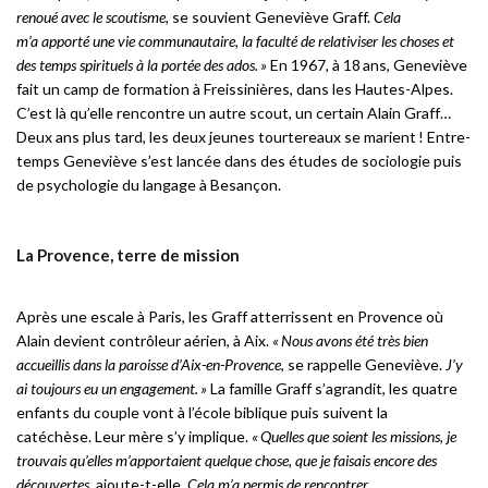
renoué avec le scoutisme,
se souvient Geneviève Graff.
Cela
m’a apporté une vie communautaire, la faculté de relativiser les choses et
des temps spirituels à la portée des ados. »
En 1967, à 18 ans, Geneviève
fait un camp de formation à Freissinières, dans les Hautes-Alpes.
C’est là qu’elle rencontre un autre scout, un certain Alain Graff…
Deux ans plus tard, les deux jeunes tourtereaux se marient ! Entre-
temps Geneviève s’est lancée dans des études de sociologie puis
de psychologie du langage à Besançon.
La Provence, terre de mission
Après une escale à Paris, les Graff atterrissent en Provence où
Alain devient contrôleur aérien, à Aix.
« Nous avons été très bien
accueillis dans la paroisse d’Aix-en-Provence
, se rappelle Geneviève.
J’y
ai toujours eu un engagement. »
La famille Graff s’agrandit, les quatre
enfants du couple vont à l’école biblique puis suivent la
catéchèse. Leur mère s’y implique.
« Quelles que soient les missions, je
trouvais qu’elles m’apportaient quelque chose, que je faisais encore des
découvertes,
ajoute-t-elle.
Cela m’a permis de rencontrer