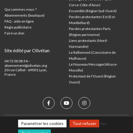
Corse-Côte-d’Azur
)
Qui sommes-nous ?
Ensemble (Région Sud-Ouest)
Abonnements (boutique)
Paroles protestantes Est (Est-
FAQ - aide en ligne
Montbéliard)
Régie publicitaire
Paroles protestantes Paris
Faire un don
(Région parisienne)
Liens protestants (Nord-
Normandie)
Site édité par Olivétan
Le Ralliement (Consistoire de
Mulhouse)
04 72 00 08 54 –
Le Nouveau Messager(Alsace-
abonnement@olivetan.org
20 rue Calliet - 69001 Lyon,
Moselle)
France
Protestant de l'Ouest (Région
Ouest)
Paramétrer les cookies
Tout refuser
Mentions légales
Nous contacter