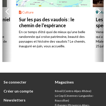
Culture
Mial
aniel
Sur les pas des vaudois : le
Les l
chemin de l’espérance
spec
la
En ce temps d’été quoi de mieux qu’une belle
Venez 
 de
randonnée qui croise patrimoine, beauté des
qui a l
ts de
paysages et histoire des vaudois ? Le chemin,
Mialet,
inauguré en juin, vous accueille.
25 juill
Se connecter
Magazines
Créer un compte
Réveil (Centre-Alpes-Rhône)
Le Cep (Cévennes-Languedoc-
Newsletters
Roussillon)
Échanges (Provence-Alpes-