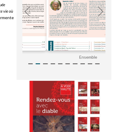
tuée
te vie où
ourmente
Ensemble