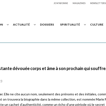
JE M'ABONNE
MAGAZINES
NEWSLETTERS
ON
ACTUALITÉ
DOSSIERS
SPIRITUALITÉ
CULTURE
tante dévouée corps et âme à son prochain qui souffre
23
er. Elle ne cite aucun nom, seulement des prénoms et des initiales, comme
 on trouvera la biographie dans la même collection, est nommée Marie 
texte un cachet d’authenticité, comme un écho d’une période où le secret