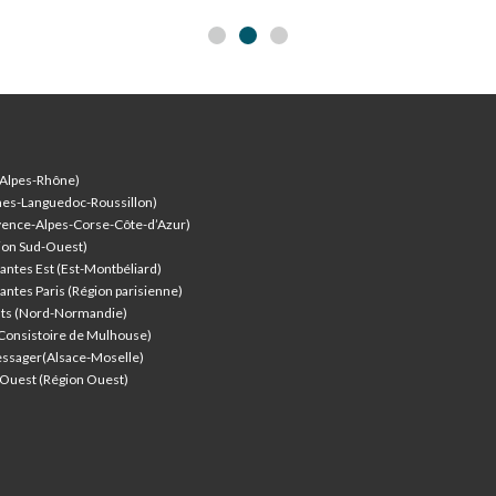
-Alpes-Rhône)
nes-Languedoc-Roussillon)
vence-Alpes-Corse-Côte-d’Azur
)
ion Sud-Ouest)
antes Est (Est-Montbéliard)
antes Paris (Région parisienne)
nts (Nord-Normandie)
(Consistoire de Mulhouse)
ssager(Alsace-Moselle)
l'Ouest (Région Ouest)