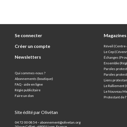
Se connecter
Magazines
Créer un compte
Réveil (Centre
Le Cep (Céven
Newsletters
Échanges (Pro
Ensemble (Rég
Paroles protest
Qui sommes-nous ?
Paroles protest
Abonnements (boutique)
Liens protesta
FAQ - aide en ligne
Le Ralliement 
Régie publicitaire
Le Nouveau Me
Faire un don
Protestant de 
Site édité par Olivétan
04 72 00 08 54 – abonnement@olivetan.org
20 rue Calliet - 69001 Lyon, France