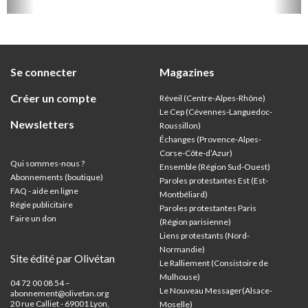
islam)
histori
sont d
Se connecter
Magazines
Créer un compte
Réveil (Centre-Alpes-Rhône)
Le Cep (Cévennes-Languedoc-
Newsletters
Roussillon)
Échanges (Provence-Alpes-
Corse-Côte-d’Azur
)
Qui sommes-nous ?
Ensemble (Région Sud-Ouest)
Abonnements (boutique)
Paroles protestantes Est (Est-
FAQ - aide en ligne
Montbéliard)
Régie publicitaire
Paroles protestantes Paris
Faire un don
(Région parisienne)
Liens protestants (Nord-
Normandie)
Site édité par Olivétan
Le Ralliement (Consistoire de
Mulhouse)
04 72 00 08 54 –
Le Nouveau Messager(Alsace-
abonnement@olivetan.org
20 rue Calliet - 69001 Lyon,
Moselle)