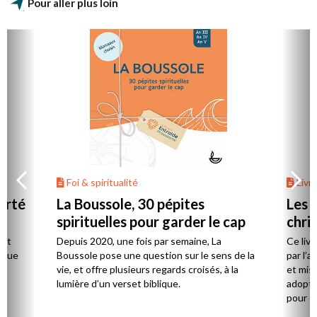
Pour aller plus loin
Foi & spiritualité
Livr
berté
La Boussole, 30 pépites
Les 
spirituelles pour garder le cap
chri
ont
Depuis 2020, une fois par semaine, La
Ce livr
e que
Boussole pose une question sur le sens de la
par l’a
vie, et offre plusieurs regards croisés, à la
et mis 
lumière d’un verset biblique.
adopte
pour ex
monoth