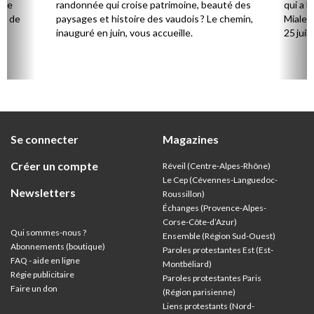
 de
randonnée qui croise patrimoine, beauté des
qui a l
ts de
paysages et histoire des vaudois ? Le chemin,
Mialet,
inauguré en juin, vous accueille.
25 juill
Se connecter
Magazines
Créer un compte
Réveil (Centre-Alpes-Rhône)
Le Cep (Cévennes-Languedoc-
Newsletters
Roussillon)
Échanges (Provence-Alpes-
Corse-Côte-d’Azur
)
Qui sommes-nous ?
Ensemble (Région Sud-Ouest)
Abonnements (boutique)
Paroles protestantes Est (Est-
FAQ - aide en ligne
Montbéliard)
Régie publicitaire
Paroles protestantes Paris
Faire un don
(Région parisienne)
Liens protestants (Nord-