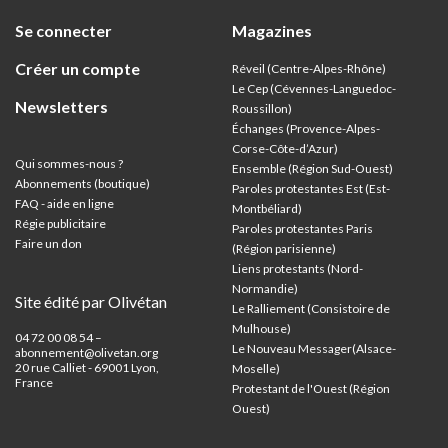
Se connecter
Magazines
Créer un compte
Réveil (Centre-Alpes-Rhône)
Le Cep (Cévennes-Languedoc-
Newsletters
Roussillon)
Échanges (Provence-Alpes-
Corse-Côte-d’Azur
)
Qui sommes-nous ?
Ensemble (Région Sud-Ouest)
Abonnements (boutique)
Paroles protestantes Est (Est-
FAQ - aide en ligne
Montbéliard)
Régie publicitaire
Paroles protestantes Paris
Faire un don
(Région parisienne)
Liens protestants (Nord-
Normandie)
Site édité par Olivétan
Le Ralliement (Consistoire de
Mulhouse)
04 72 00 08 54 –
Le Nouveau Messager(Alsace-
abonnement@olivetan.org
20 rue Calliet - 69001 Lyon,
Moselle)
France
Protestant de l'Ouest (Région
Ouest)