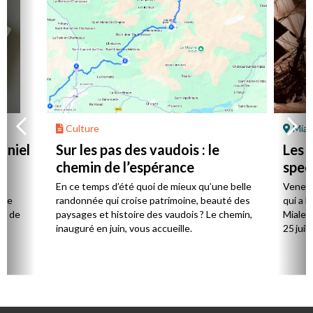
Culture
Mial
aniel
Sur les pas des vaudois : le
Les l
chemin de l’espérance
spec
la
En ce temps d’été quoi de mieux qu’une belle
Venez 
 de
randonnée qui croise patrimoine, beauté des
qui a l
ts de
paysages et histoire des vaudois ? Le chemin,
Mialet,
inauguré en juin, vous accueille.
25 juill