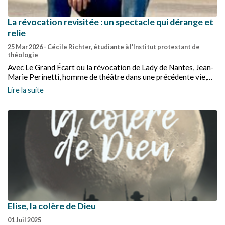
La révocation revisitée : un spectacle qui dérange et
relie
25 Mar 2026
- Cécile Richter, étudiante à l'Institut protestant de
théologie
Avec Le Grand Écart ou la révocation de Lady de Nantes, Jean-
Marie Perinetti, homme de théâtre dans une précédente vie,
désormais étudiant en master de théologie à l’IPT, nous fait
Lire la suite
voyager dans un seul-en-scène à tambour battant. Un détour
par le passé pour mieux appréhender les questions
d’aujourd’hui. Une mise en scène sensible et intelligente qui
laisse le spectateur adulte ou adolescent, le sourire aux lèvres
et l’attention aux aguets.
Elise, la colère de Dieu
01 Juil 2025