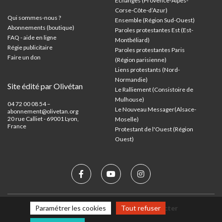
Échanges (Provence-Alpes-
Corse-Côte-d’Azur
)
Qui sommes-nous ?
Ensemble (Région Sud-Ouest)
Abonnements (boutique)
Paroles protestantes Est (Est-
FAQ - aide en ligne
Montbéliard)
Régie publicitaire
Paroles protestantes Paris
Faire un don
(Région parisienne)
Liens protestants (Nord-
Normandie)
Site édité par Olivétan
Le Ralliement (Consistoire de
Mulhouse)
04 72 00 08 54 –
Le Nouveau Messager(Alsace-
abonnement@olivetan.org
20 rue Calliet - 69001 Lyon,
Moselle)
France
Protestant de l'Ouest (Région
Ouest)
Mentions légales
Nous contacter
Paramétrer les cookies
Tout refuser