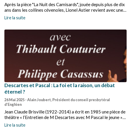
Après la pièce "La Nuit des Camisards", jouée depuis plus de dix
ans dans les collines cévenoles, Lionel Astier revient avec une
nouvelle création : Élise, la colère de Dieu. Mise en scène par
Lire la suite
Gibert Rouvière avec les acteurs de la compagnie du Zinc
Théâtre.
Descartes et Pascal : La foi et la raison, un débat
éternel ?
26 Mai 2025
- Alain Joubert, Président du conseil presbytéral
d’Enghien
Jean Claude Brisville (1922-2014) a écrit en 1985 une pièce de
théâtre « l’Entretien de M Descartes avec M Pascal le jeune »
que Daniel Mesguisch, notamment, a brillamment mis en
Lire la suite
scène. La paroisse protestante d’Enghien, en programmant