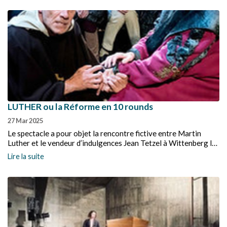
cette pièce le 16 mai, a démontré qu’un tel thème pouvait
encore passionner un public nombreux.
LUTHER ou la Réforme en 10 rounds
27 Mar 2025
Le spectacle a pour objet la rencontre fictive entre Martin
Luther et le vendeur d’indulgences Jean Tetzel à Wittenberg la
veille de la Toussaint 1517, le jour où Luther est censé avoir
Lire la suite
affiché les 95 propositions contre les indulgences qui sont à
l’origine de la Réforme.