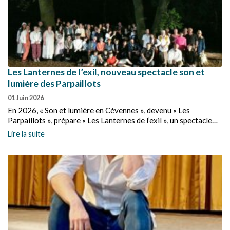
Les Lanternes de l’exil, nouveau spectacle son et
lumière des Parpaillots
01 Juin 2026
En 2026, « Son et lumière en Cévennes », devenu « Les
Parpaillots », prépare « Les Lanternes de l’exil », un spectacle
déambulatoire et immersif qui prendra vie dans le cadre
Lire la suite
historique du parc du musée du Désert, à Mialet. Découvrez les
premières répétitions de cette création originale et réservez
dès maintenant vos places.