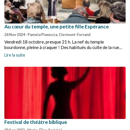
Au cœur du temple, une petite fille Espérance
26 Nov 2024
- Pamela Pianezza, Clermont-Ferrand
Vendredi 18 octobre, presque 21 h. La nef du temple
bourdonne, pleine à craquer ! Des habitués du culte de la rue
Marmontel, à Clermont-Ferrand, des paroissiens des églises
Lire la suite
alentour, mais aussi, plus largement, des amoureux de la poésie
venus de tout le Puy-de-Dôme pour écouter résonner dans
l’étonnante bâtisse de béton les mots de Charles Péguy.
Festival de théâtre biblique