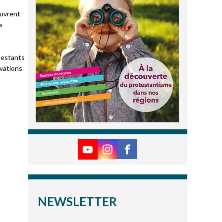
ouvrent
x
testants
ivations
NEWSLETTER