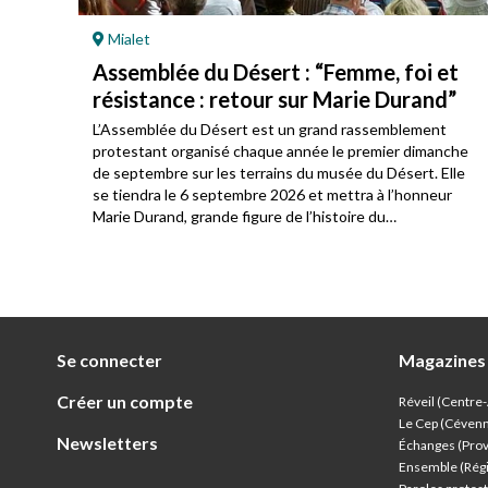
À la découve
blée du Désert : “Femme, foi et
Un pas de
tance : retour sur Marie Durand”
L’été est souv
différent, par
blée du Désert est un grand rassemblement
celui de son q
nt organisé chaque année le premier dimanche
découverte de
mbre sur les terrains du musée du Désert. Elle
de regarder la
ra le 6 septembre 2026 et mettra à l’honneur
l’essentiel.
rand, grande figure de l’histoire du
ntisme français, à l’occasion du 250e
aire de sa mort, survenue en juillet 1776.
Se connecter
Magazines
Créer un compte
Réveil (Centre
Le Cep (Céven
Newsletters
Échanges (Pro
Ensemble (Rég