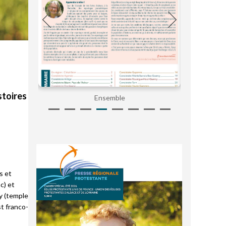
stoires
Ensemble
Parol
s et
c) et
hy (temple
t franco-