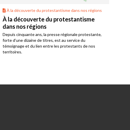
u protestantisme dans nos régions
À la découverte du prot
te du protestantisme
Bienvenue en Cév
ons
Roussillon !
, la presse régionale protestante,
La région Cévennes-Langu
e titres, est au service du
par une forte présence du
n entre les protestants de nos
de cette histoire riche, c
fort des différentes comm
local.