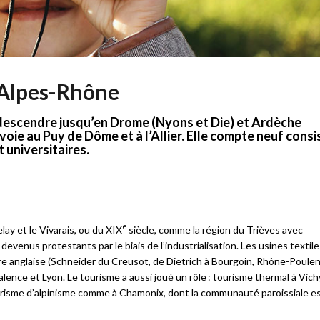
-Alpes-Rhône
 descendre jusqu’en Drome (Nyons et Die) et Ardèche
voie au Puy de Dôme et à l’Allier. Elle compte neuf consi
oles protestantes Est-Montbéliard
Liens protestants
t universitaires.
e
ay et le Vivarais, ou du XIX
siècle, comme la région du Trièves avec
 devenus protestants par le biais de l’industrialisation. Les usines textile
re anglaise (Schneider du Creusot, de Dietrich à Bourgoin, Rhône-Poulen
lence et Lyon. Le tourisme a aussi joué un rôle : tourisme thermal à Vic
ourisme d’alpinisme comme à Chamonix, dont la communauté paroissiale es