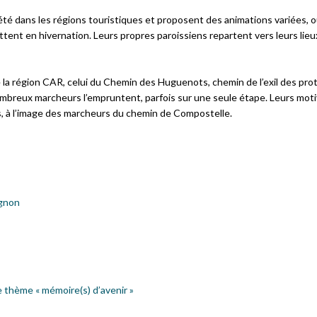
l’été dans les régions touristiques et proposent des animations variées, 
tent en hivernation. Leurs propres paroissiens repartent vers leurs lieu
e la région CAR, celui du Chemin des Huguenots, chemin de l’exil des pro
ombreux marcheurs l’empruntent, parfois sur une seule étape. Leurs mot
res, à l’image des marcheurs du chemin de Compostelle.
ignon
e thème « mémoire(s) d’avenir »