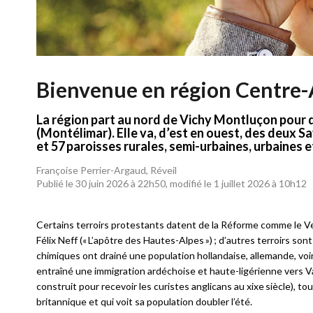
Bienvenue en région Centre
La région part au nord de Vichy Montluçon pour
(Montélimar). Elle va, d’est en ouest, des deux Sa
Réveil
Par
et 57 paroisses rurales, semi-urbaines, urbaines e
Françoise Perrier-Argaud, Réveil
Publié le 30 juin 2026 à 22h50, modifié le 1 juillet 2026 à 10h12
Certains terroirs protestants datent de la Réforme comme le Vel
Félix Neff (« L’apôtre des Hautes-Alpes ») ; d’autres terroirs sont
chimiques ont drainé une population hollandaise, allemande, voi
entraîné une immigration ardéchoise et haute-ligérienne vers Va
construit pour recevoir les curistes anglicans au
xix
e
siècle), t
britannique et qui voit sa population doubler l’été.