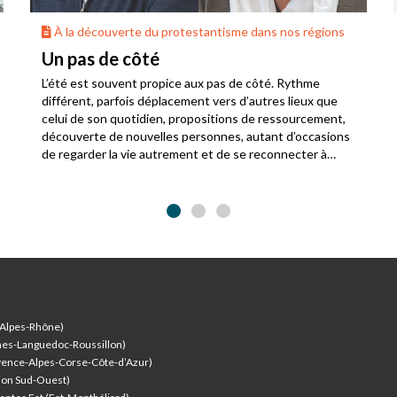
rte du protestantisme dans nos régions
À la découverte d
 côté
À la découver
dans nos régi
ent propice aux pas de côté. Rythme
fois déplacement vers d’autres lieux que
Depuis cinquante ans
uotidien, propositions de ressourcement,
forte d’une dizaine d
 nouvelles personnes, autant d’occasions
témoignage et du lie
 vie autrement et de se reconnecter à
territoires.
-Alpes-Rhône)
nes-Languedoc-Roussillon)
vence-Alpes-Corse-Côte-d’Azur
)
ion Sud-Ouest)