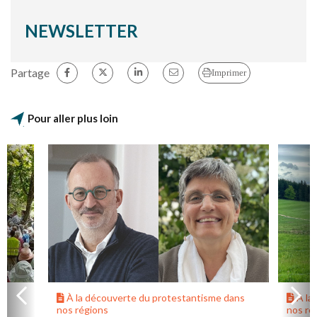
NEWSLETTER
Partage
Imprimer
Pour aller plus loin
À la découverte du protestantisme dans
À la
nos régions
nos ré