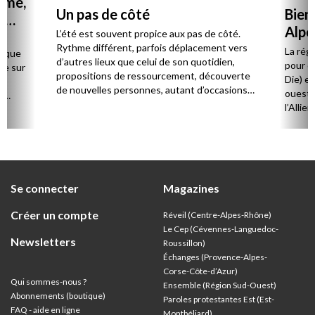
mme,
Un pas de côté
Bien
r
Alpe
L’été est souvent propice aux pas de côté.
Rythme différent, parfois déplacement vers
La rég
haque
d’autres lieux que celui de son quotidien,
pour d
re sur
propositions de ressourcement, découverte
Die) et
e
de nouvelles personnes, autant d’occasions
ouest,
à
de regarder la vie autrement et de se
l’Allie
de
reconnecter à l’essentiel.
57 paro
et univ
ort,
Se connecter
Magazines
Créer un compte
Réveil (Centre-Alpes-Rhône)
Le Cep (Cévennes-Languedoc-
Newsletters
Roussillon)
Échanges (Provence-Alpes-
Corse-Côte-d’Azur
)
Qui sommes-nous ?
Ensemble (Région Sud-Ouest)
Abonnements (boutique)
Paroles protestantes Est (Est-
FAQ - aide en ligne
Montbéliard)