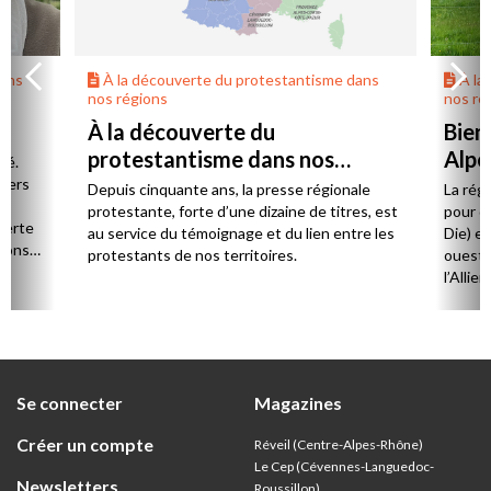
dans
À la découverte du protestantisme dans
À la
nos régions
nos ré
À la découverte du
Bien
protestantisme dans nos
Alpe
té.
régions
 vers
Depuis cinquante ans, la presse régionale
La rég
n,
protestante, forte d’une dizaine de titres, est
pour d
verte
au service du témoignage et du lien entre les
Die) et
sions
protestants de nos territoires.
ouest,
l’Allie
57 paro
et univ
Se connecter
Magazines
Créer un compte
Réveil (Centre-Alpes-Rhône)
Le Cep (Cévennes-Languedoc-
Newsletters
Roussillon)