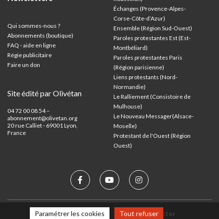
Échanges (Provence-Alpes-
Corse-Côte-d’Azur
)
Qui sommes-nous ?
Ensemble (Région Sud-Ouest)
Abonnements (boutique)
Paroles protestantes Est (Est-
FAQ - aide en ligne
Montbéliard)
Régie publicitaire
Paroles protestantes Paris
Faire un don
(Région parisienne)
Liens protestants (Nord-
Normandie)
Site édité par Olivétan
Le Ralliement (Consistoire de
Mulhouse)
04 72 00 08 54 –
Le Nouveau Messager(Alsace-
abonnement@olivetan.org
20 rue Calliet - 69001 Lyon,
Moselle)
France
Protestant de l'Ouest (Région
Ouest)
Paramétrer les cookies
Tout refuser
Mentions légales
Nous contacter