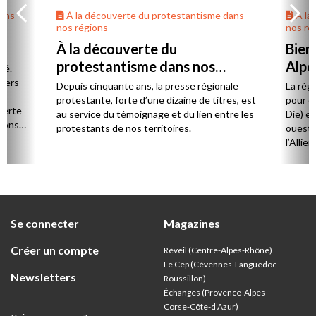
dans
À la découverte du protestantisme dans
À la
nos régions
nos ré
À la découverte du
Bien
protestantisme dans nos
Alpe
té.
régions
 vers
Depuis cinquante ans, la presse régionale
La rég
n,
protestante, forte d’une dizaine de titres, est
pour d
verte
au service du témoignage et du lien entre les
Die) et
sions
protestants de nos territoires.
ouest,
l’Allie
57 paro
et univ
Se connecter
Magazines
Créer un compte
Réveil (Centre-Alpes-Rhône)
Le Cep (Cévennes-Languedoc-
Newsletters
Roussillon)
Échanges (Provence-Alpes-
Corse-Côte-d’Azur
)