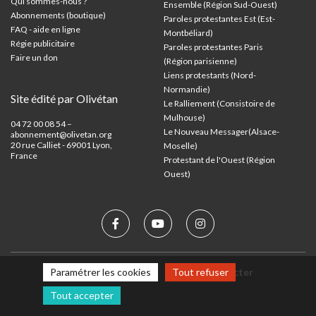
Qui sommes-nous ?
Ensemble (Région Sud-Ouest)
Abonnements (boutique)
Paroles protestantes Est (Est-
FAQ - aide en ligne
Montbéliard)
Régie publicitaire
Paroles protestantes Paris
Faire un don
(Région parisienne)
Liens protestants (Nord-
Normandie)
Site édité par Olivétan
Le Ralliement (Consistoire de
Mulhouse)
04 72 00 08 54 –
Le Nouveau Messager(Alsace-
abonnement@olivetan.org
20 rue Calliet - 69001 Lyon,
Moselle)
France
Protestant de l'Ouest (Région
Ouest)
Paramétrer les cookies
Tout refuser
Mentions légales
Nous contacter
Tout accepter