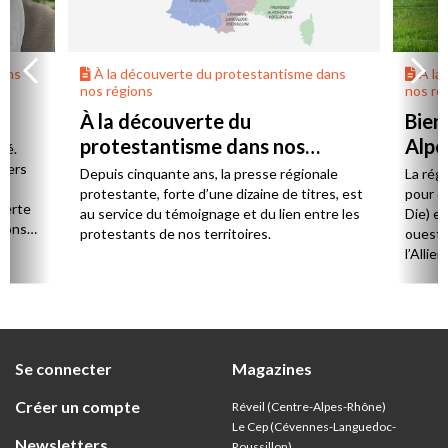
dans
À la découverte du protestantisme dans
À la
nos régions
nos ré
À la découverte du
Bien
protestantisme dans nos
Alpe
té.
régions
 vers
Depuis cinquante ans, la presse régionale
La rég
n,
protestante, forte d’une dizaine de titres, est
pour d
verte
au service du témoignage et du lien entre les
Die) et
sions
protestants de nos territoires.
ouest,
l’Allie
57 paro
et univ
Se connecter
Magazines
Créer un compte
Réveil (Centre-Alpes-Rhône)
Le Cep (Cévennes-Languedoc-
Newsletters
Roussillon)