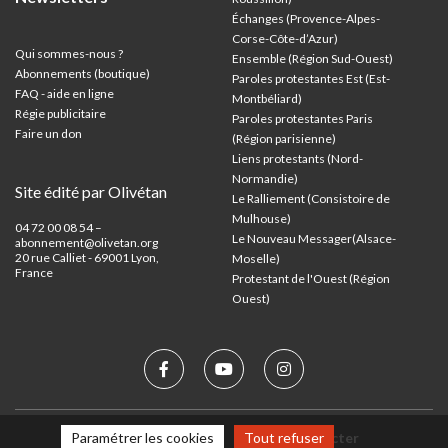
Échanges (Provence-Alpes-
Corse-Côte-d’Azur
)
Qui sommes-nous ?
Ensemble (Région Sud-Ouest)
Abonnements (boutique)
Paroles protestantes Est (Est-
FAQ - aide en ligne
Montbéliard)
Régie publicitaire
Paroles protestantes Paris
Faire un don
(Région parisienne)
Liens protestants (Nord-
Normandie)
Site édité par Olivétan
Le Ralliement (Consistoire de
Mulhouse)
04 72 00 08 54 –
Le Nouveau Messager(Alsace-
abonnement@olivetan.org
20 rue Calliet - 69001 Lyon,
Moselle)
France
Protestant de l'Ouest (Région
Ouest)
Mentions légales
Nous contacter
Paramétrer les cookies
Tout refuser