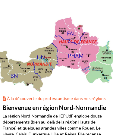
À la découverte du protestantisme dans nos régions
À 
Bienvenue en région Nord-Normandie
La 
La région Nord-Normandie de l’EPUdF englobe douze
Où v
départements (bien au-delà de la région Hauts de
Bret
France) et quelques grandes villes comme Rouen, Le
limo
Havre, Calais, Dunkerque, Lille et Reims. Elle recense