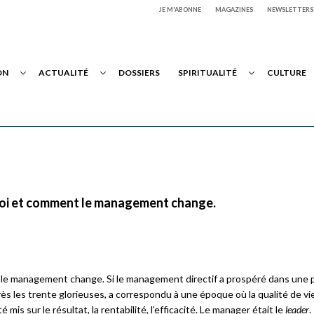
JE M'ABONNE
MAGAZINES
NEWSLETTERS
ON
ACTUALITÉ
DOSSIERS
SPIRITUALITÉ
CULTURE
uoi et comment le management change.
 le management change. Si le management directif a prospéré dans une 
ès les trente glorieuses, a correspondu à une époque où la qualité de vie
mis sur le résultat, la rentabilité, l’efficacité. Le manager était le
leader
.