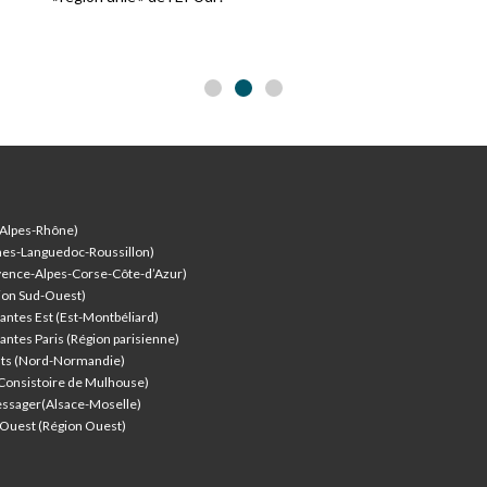
-Alpes-Rhône)
nes-Languedoc-Roussillon)
vence-Alpes-Corse-Côte-d’Azur
)
ion Sud-Ouest)
antes Est (Est-Montbéliard)
antes Paris (Région parisienne)
nts (Nord-Normandie)
(Consistoire de Mulhouse)
ssager(Alsace-Moselle)
l'Ouest (Région Ouest)