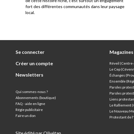
e au
de cette histoire riche, c’est surtout un engagement
res
fort des différentes communautés dans leur paysage
local.
Se connecter
Magazines
Créer un compte
Réveil (Centre
Le Cep (Céven
Newsletters
Échanges (Pro
Ensemble (Rég
Paroles protest
Qui sommes-nous ?
Paroles protest
Abonnements (boutique)
Liens protesta
FAQ - aide en ligne
Le Ralliement 
Régie publicitaire
Le Nouveau Me
Faire un don
Protestant de 
Site édité par Olivétan