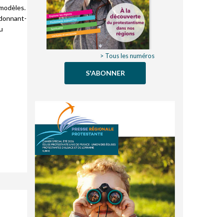
 modèles.
 donnant-
du
> Tous les numéros
S'ABONNER