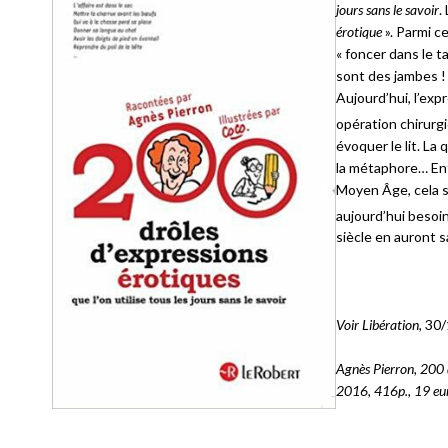
jours sans le savoir
.
érotique
». Parmi c
« foncer dans le t
sont des jambes ! B
Aujourd’hui, l’exp
opération chirurgic
évoquer le lit. La
la métaphore… Enf
Moyen Âge, cela si
aujourd’hui beso
siècle en auront 
Voir Libération,
30/
Agnès Pierron, 200 dr
2016, 416p., 19 eu