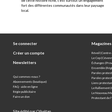
e au
de cette histoire riche, c’est surtout un engagement
res
fort des différentes communautés dans leur paysage
local.
Se connecter
Magazines
Créer un compte
Réveil (Centre
Le Cep (Céven
Newsletters
Échanges (Pro
Ensemble (Rég
Paroles protest
Qui sommes-nous ?
Paroles protest
Abonnements (boutique)
Liens protesta
FAQ - aide en ligne
Le Ralliement 
Régie publicitaire
Le Nouveau Me
Faire un don
Protestant de 
Site édité par Olivétan