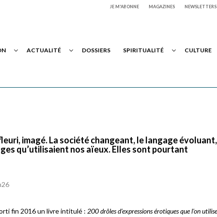
JE M'ABONNE
MAGAZINES
NEWSLETTERS
ON
ACTUALITÉ
DOSSIERS
SPIRITUALITÉ
CULTURE
. fleuri, imagé. La société changeant, le langage évoluant
es qu’utilisaient nos aïeux. Elles sont pourtant
1h26
ti fin 2016 un livre intitulé :
200 drôles d’expressions érotiques que l’on utilise