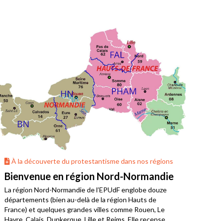
À la découverte du protestantisme dans nos régions
À 
Bienvenue en région Nord-Normandie
La 
La région Nord-Normandie de l’EPUdF englobe douze
Où v
départements (bien au-delà de la région Hauts de
Bret
France) et quelques grandes villes comme Rouen, Le
limo
Havre, Calais, Dunkerque, Lille et Reims. Elle recense