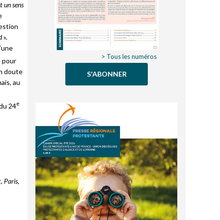
t un sens
e
uestion
d
».
d’une
> Tous les numéros
e pour
un doute
S'ABONNER
ais, au
e
 du 24
, Paris,