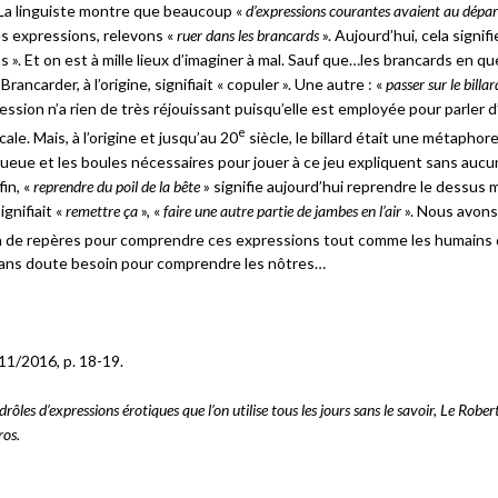
 La linguiste montre que beaucoup «
d’expressions courantes avaient au dépar
es expressions, relevons «
ruer dans les brancards
». Aujourd’hui, cela signifi
as ». Et on est à mille lieux d’imaginer à mal. Sauf que…les brancards en q
rancarder, à l’origine, signifiait « copuler ». Une autre : «
passer sur le billar
ression n’a rien de très réjouissant puisqu’elle est employée pour parler 
e
ale. Mais, à l’origine et jusqu’au 20
siècle, le billard était une métaphor
 queue et les boules nécessaires pour jouer à ce jeu expliquent sans auc
in, «
reprendre du poil de la bête
» signifie aujourd’hui reprendre le dessus m
gnifiait «
remettre ça
», «
faire une autre partie de jambes en l’air
». Nous avons
in de repères pour comprendre ces expressions tout comme les humains
sans doute besoin pour comprendre les nôtres…
11/2016, p. 18-19.
ôles d’expressions érotiques que l’on utilise tous les jours sans le savoir, Le Robert
ros.