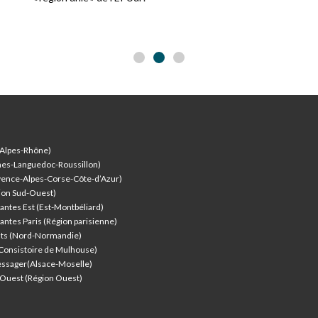
-Alpes-Rhône)
nes-Languedoc-Roussillon)
vence-Alpes-Corse-Côte-d’Azur
)
ion Sud-Ouest)
antes Est (Est-Montbéliard)
antes Paris (Région parisienne)
nts (Nord-Normandie)
(Consistoire de Mulhouse)
ssager(Alsace-Moselle)
l'Ouest (Région Ouest)