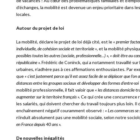
de vacances ! Au cœur des problématiques familiales et d’emploi
d’échanges, la mobilité est devenue un enjeu prioritaire dans les
locales.
Autour du projet de loi
La mobilité, déclare le projet de loi déjà cité, est le
« premier facte
individuelle, de cohésion sociale et territoriale »
, et la mobilité physiq
possibles toutes les autres (sociale, professionnelle…) », « doit être au c
républicaine ».
Frédéric de Coninck, qui a notamment travaillé sur l
urbaines, n’adhère pas à ces affirmations enthousiastes. Par exe
que
« c’est justement parce qu’il est assez facile de se déplacer que l’on
distances entre les groupes sociaux et développer des formes d’entre-soi 
mobilité professionnelle, il fait valoir que
« les distances domicile-tr
augmenter sur le territoire français ».
Ce qui crée une concurrence 
les salariés, qui doivent chercher du travail toujours plus loin. I
enchaînement négatif couramment observé :
« Les commerces se son
n’induit absolument pas une mobilité sociale, selon notre sociol
en France depuis 40 ans ».
De nouvelles inégalités