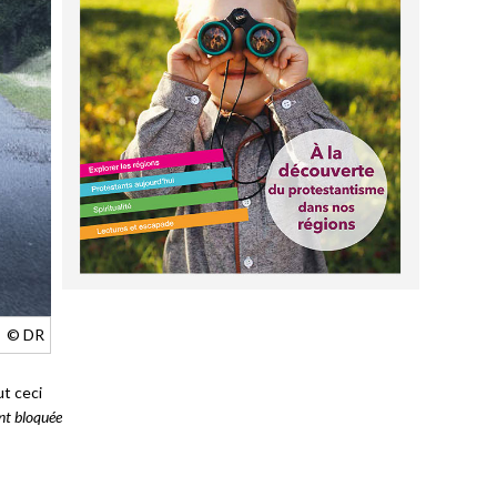
© DR
t ceci
nt bloquée