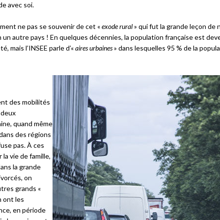
de avec soi.
mment ne pas se souvenir de cet «
exode rural
» qui fut la grande leçon de 
en un autre pays ! En quelques décennies, la population française est de
é, mais l’INSEE parle d’«
aires urbaines
» dans lesquelles 95 % de la popula
Échanges
ent des mobilités
à deux
baine, quand même
 dans des régions
fuse pas. À ces
a vie de famille,
dans la grande
ivorcés, on
utres grands «
n ont les
nce, en période