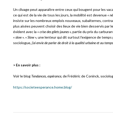
Un clivage peut apparaître entre ceux qui bougent pour les vacance
ce qui est de la vie de tous les jours, la mobilité est devenue
« né
insiste sur les nombreux emplois nouveaux, subalternes, contrai
plus aisées peuvent choisir des lieux de vie bien desservis par l
évident avec la «
crise des gilets jaunes
», partie du prix du carbura
«
slow
». «
Slow
», une lenteur qui dit surtout l’exigence de temps 
sociologue,
j’ai envie de parler de droit à la qualité urbaine et au temps
> En savoir plus :
Voir le blog
Tendances, espérance
, de Frédéric de Coninck, sociol
https://societeesperance.home.blog/