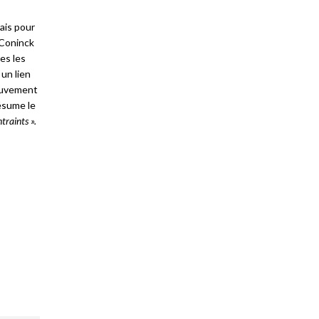
Mais pour
 Coninck
es les
 un lien
mouvement
ésume le
traints ».