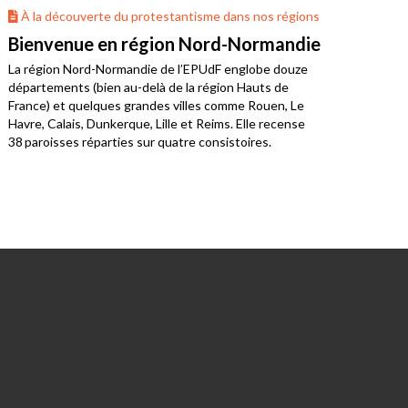
À la découverte du protestantisme dans nos régions
À 
Bienvenue en région Nord-Normandie
La 
La région Nord-Normandie de l’EPUdF englobe douze
Où v
départements (bien au-delà de la région Hauts de
Bret
France) et quelques grandes villes comme Rouen, Le
limo
Havre, Calais, Dunkerque, Lille et Reims. Elle recense
38 paroisses réparties sur quatre consistoires.