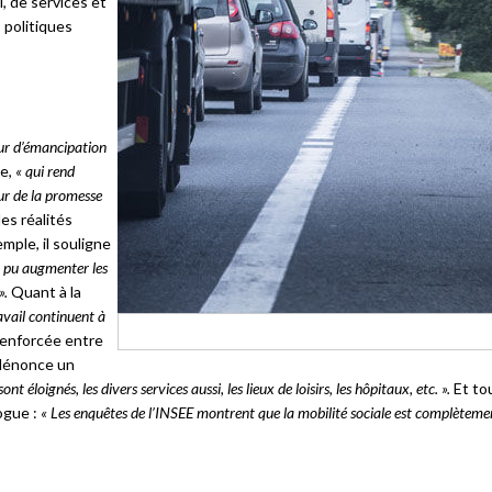
, de services et
 politiques
ur d’émancipation
ue,
« qui rend
œur de la promesse
es réalités
mple, il souligne
 a pu augmenter les
».
Quant à la
avail continuent à
renforcée entre
l dénonce un
t éloignés, les divers services aussi, les lieux de loisirs, les hôpitaux, etc. ».
Et tou
ogue :
« Les enquêtes de l’INSEE montrent que la mobilité sociale est complèteme