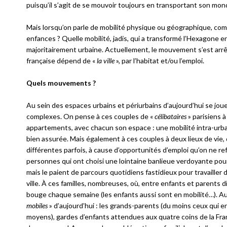
puisqu’il s’agit de se mouvoir toujours en transportant son mon
Mais lorsqu’on parle de mobilité physique ou géographique, co
enfances ? Quelle mobilité, jadis, qui a transformé l’Hexagone 
majoritairement urbaine. Actuellement, le mouvement s’est arrêt
française dépend de «
la ville
», par l’habitat et/ou l’emploi.
Quels mouvements ?
Au sein des espaces urbains et périurbains d’aujourd’hui se jou
complexes. On pense à ces couples de «
célibataires
» parisiens 
appartements, avec chacun son espace : une mobilité intra-ur
bien assurée. Mais également à ces couples à deux lieux de vie,
différentes parfois, à cause d’opportunités d’emploi qu’on ne re
personnes qui ont choisi une lointaine banlieue verdoyante pour l
mais le paient de parcours quotidiens fastidieux pour travailler 
ville. À ces familles, nombreuses, où, entre enfants et parents d
bouge chaque semaine (les enfants aussi sont en mobilité…). A
mobiles
» d’aujourd’hui : les grands-parents (du moins ceux qui e
moyens), gardes d’enfants attendues aux quatre coins de la Fra