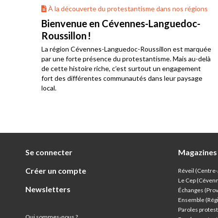
ons
À la découverte du protestantisme dans nos régions
Bienvenue en Cévennes-Languedoc-
Roussillon !
La région Cévennes-Languedoc-Roussillon est marquée
he
par une forte présence du protestantisme. Mais au-delà
e au
de cette histoire riche, c’est surtout un engagement
res
fort des différentes communautés dans leur paysage
local.
Se connecter
Magazines
Créer un compte
Réveil (Centre
Le Cep (Céven
Newsletters
Échanges (Pro
Ensemble (Rég
Paroles protest
Qui sommes-nous ?