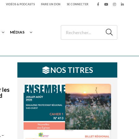
VIDÉOS & PODCASTS
FAIRE UN DON
SE CONNECTER
MÉDIAS
NOS TITRES
 les
rd
… –