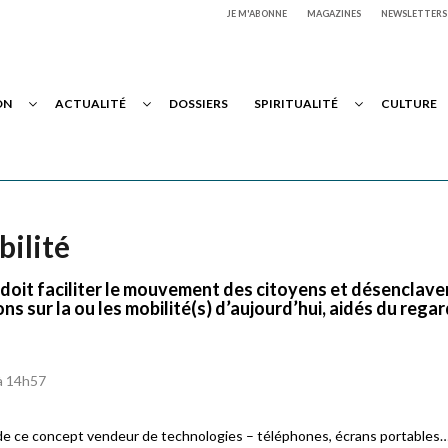
JE M'ABONNE
MAGAZINES
NEWSLETTERS
ON
ACTUALITÉ
DOSSIERS
SPIRITUALITÉ
CULTURE
bilité
 » doit faciliter le mouvement des citoyens et désenclaver
ns sur la ou les mobilité(s) d’aujourd’hui, aidés du rega
 à 14h57
ue de ce concept vendeur de technologies – téléphones, écrans portables