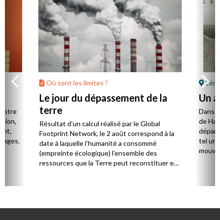
Où sont les limites ?
Léma
Le jour du dépassement de la
Un a
terre
 notre
Dans l’
ation,
de Hau
Résultat d’un calcul réalisé par le Global
ent,
départe
Footprint Network, le 2 août correspond à la
usages.
tel un 
date à laquelle l’humanité a consommé
mouvem
(empreinte écologique) l’ensemble des
ressources que la Terre peut reconstituer en
une année (biocapacité).