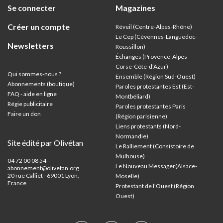
Se connecter
Magazines
Créer un compte
Réveil (Centre-Alpes-Rhône)
Le Cep (Cévennes-Languedoc-
Newsletters
Roussillon)
Échanges (Provence-Alpes-
Corse-Côte-d’Azur
)
Qui sommes-nous ?
Ensemble (Région Sud-Ouest)
Abonnements (boutique)
Paroles protestantes Est (Est-
FAQ - aide en ligne
Montbéliard)
Régie publicitaire
Paroles protestantes Paris
Faire un don
(Région parisienne)
Liens protestants (Nord-
Normandie)
Site édité par Olivétan
Le Ralliement (Consistoire de
Mulhouse)
04 72 00 08 54 –
Le Nouveau Messager(Alsace-
abonnement@olivetan.org
20 rue Calliet - 69001 Lyon,
Moselle)
France
Protestant de l'Ouest (Région
Ouest)