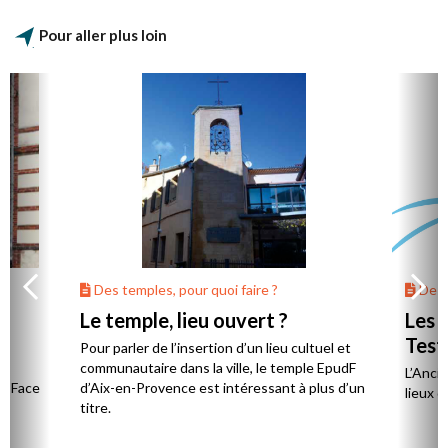
Pour aller plus loin
Des temples, pour quoi faire ?
Des t
Le temple, lieu ouvert ?
Les l
Tes
Pour parler de l’insertion d’un lieu cultuel et
communautaire dans la ville, le temple EpudF
L’Anci
4. Face
d’Aix-en-Provence est intéressant à plus d’un
lieux d
re
titre.