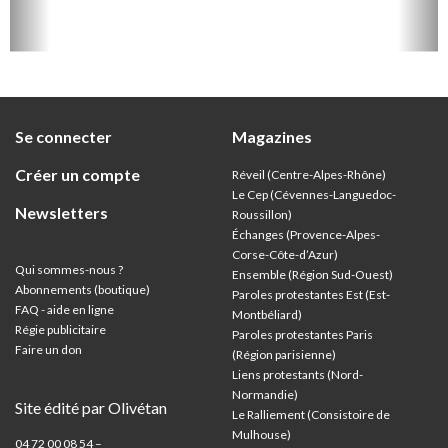
liser
ple
.
Se connecter
Magazines
Créer un compte
Réveil (Centre-Alpes-Rhône)
Le Cep (Cévennes-Languedoc-
Newsletters
Roussillon)
Échanges (Provence-Alpes-
Corse-Côte-d’Azur
)
Qui sommes-nous ?
Ensemble (Région Sud-Ouest)
Abonnements (boutique)
Paroles protestantes Est (Est-
FAQ - aide en ligne
Montbéliard)
Régie publicitaire
Paroles protestantes Paris
Faire un don
(Région parisienne)
Liens protestants (Nord-
Normandie)
Site édité par Olivétan
Le Ralliement (Consistoire de
Mulhouse)
04 72 00 08 54 –