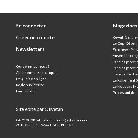
Se connecter
Magazines
Créer un compte
Réveil (Centre
Le Cep (Céven
Newsletters
Échanges (Pro
Ensemble (Rég
Paroles protest
Qui sommes-nous ?
Paroles protest
Abonnements (boutique)
Liens protesta
FAQ - aide en ligne
Le Ralliement 
Régie publicitaire
Le Nouveau Me
Faire un don
Protestant de 
Site édité par Olivétan
04 72 00 08 54 – abonnement@olivetan.org
20 rue Calliet - 69001 Lyon, France