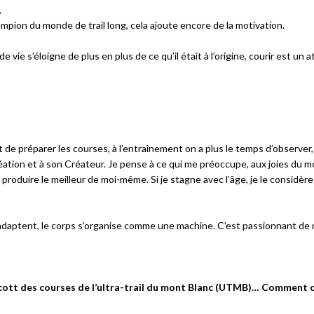
,
mpion du monde de trail long, cela ajoute encore de la motivation.
ie s’éloigne de plus en plus de ce qu’il était à l’origine, courir est un a
t de préparer les courses, à l’entraînement on a plus le temps d’observer,
éation et à son Créateur. Je pense à ce qui me préoccupe, aux joies du 
 produire le meilleur de moi-même. Si je stagne avec l’âge, je le considè
s’adaptent, le corps s’organise comme une machine. C’est passionnant de 
oycott des courses de l’ultra-trail du mont Blanc (UTMB)… Comment c