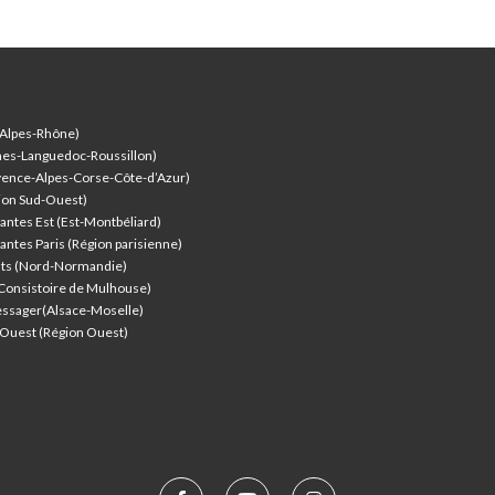
-Alpes-Rhône)
nes-Languedoc-Roussillon)
vence-Alpes-Corse-Côte-d’Azur
)
ion Sud-Ouest)
antes Est (Est-Montbéliard)
antes Paris (Région parisienne)
nts (Nord-Normandie)
(Consistoire de Mulhouse)
ssager(Alsace-Moselle)
l'Ouest (Région Ouest)