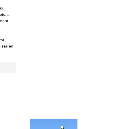
ui
is, la
ement,
est
mises en