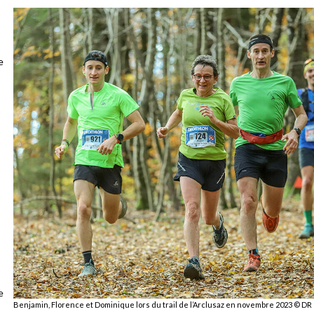
e
Échanges
s
e
Benjamin, Florence et Dominique lors du trail de l’Arclusaz en novembre 2023 © DR