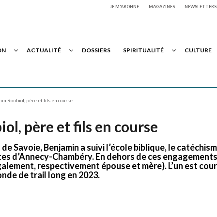
JE M'ABONNE
MAGAZINES
NEWSLETTERS
ON
ACTUALITÉ
DOSSIERS
SPIRITUALITÉ
CULTURE
n Roubiol, père et fils en course
, père et fils en course
e Savoie, Benjamin a suivi l’école biblique, le catéchism
istes d’Annecy-Chambéry. En dehors de ces engagements
alement, respectivement épouse et mère). L’un est cou
nde de trail long en 2023.