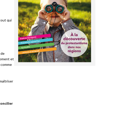
tout qui
 de
moment et
re comme
maîtriser
oncilier