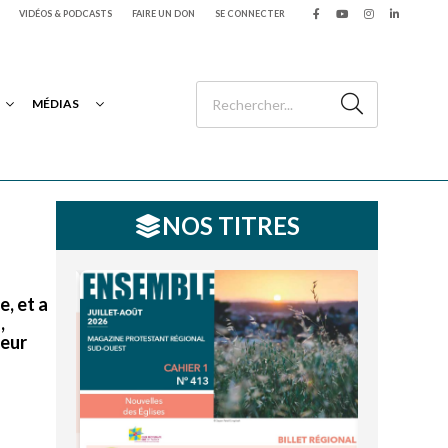
VIDÉOS & PODCASTS
FAIRE UN DON
SE CONNECTER
MÉDIAS
NOS TITRES
e, et a
,
reur