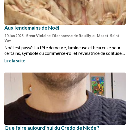
Aux lendemains de Noël
10 Jan 2025
- Sœur Violaine, Diaconesse de Reuilly, au Mazet-Saint-
Voy
Noël est passé. La fête demeure, lumineuse et heureuse pour
certains, symbole du commerce-roi et révélatrice de solitude
pour d’autres. Ne reste, hélas, pour beaucoup, qu’une image
Lire la suite
surannée et un peu mièvre d’un enfant couché dans une crèche,
sans lien réel avec notre vie quotidienne.
Que faire aujourd’hui du Credo de Nicée ?