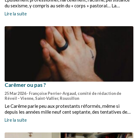
du sexisme, y compris au sein du « corps » pastoral… La
multiplication de ces situations a poussé l’institution ecclésiale
Lire la suite
à prendre des mesures pour améliorer l’accompagnement des
pasteurs.
Carêmer ou pas ?
25 Mar 2026
- Françoise Perrier-Argaud, comité de rédaction de
Réveil – Vienne, Saint-Vallier, Roussillon
Le Carême parle peu aux protestants réformés, même si
depuis les années mille neuf cent septante, des tentatives de
réappropriation voient le jour dans certaines paroisses,
Lire la suite
souvent à l’initiative des groupes œcuméniques… La création
des Conférences du Carême dans les années 1930 semble
répondre aux Conférences de Notre-Dame de Paris (1835).