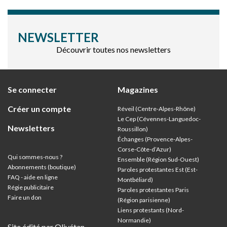
NEWSLETTER
Découvrir toutes nos newsletters
Se connecter
Magazines
Créer un compte
Réveil (Centre-Alpes-Rhône)
Le Cep (Cévennes-Languedoc-
Newsletters
Roussillon)
Échanges (Provence-Alpes-
Corse-Côte-d’Azur
)
Qui sommes-nous ?
Ensemble (Région Sud-Ouest)
Abonnements (boutique)
Paroles protestantes Est (Est-
FAQ - aide en ligne
Montbéliard)
Régie publicitaire
Paroles protestantes Paris
Faire un don
(Région parisienne)
Liens protestants (Nord-
Normandie)
Site édité par Olivétan