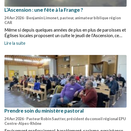
L’Ascension : une fête à la Frange ?
24 Avr 2026
- Benjamin Limonet, pasteur, animateur biblique région
CAR
Même si depuis quelques années de plus en plus de paroisses et
Églises locales proposent un culte le jeudi de l’Ascension, ce
jour reste davantage associé à l’ouverture des festivités du
Lire la suite
synode national de l’EPUdF.
Prendre soin du ministère pastoral
24 Avr 2026
- Pasteur Robin Sautter, président du conseil régional EPU
Centre-Alpes-Rhône
Epuisement professionnel, harcèlement, racisme, persistance