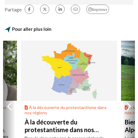
Partage
Imprimer
Pour aller plus loin
dans
À la découverte du protestantisme dans
À la
nos régions
nos ré
À la découverte du
Bien
protestantisme dans nos
Alpe
té.
régions
 vers