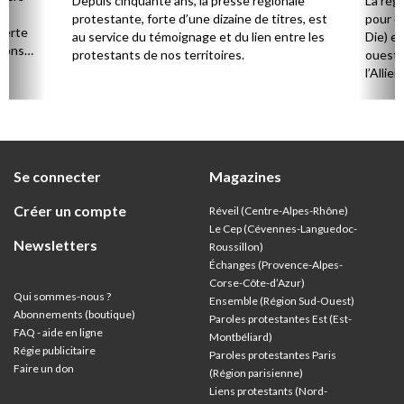
Depuis cinquante ans, la presse régionale
La rég
n,
protestante, forte d’une dizaine de titres, est
pour d
verte
au service du témoignage et du lien entre les
Die) et
sions
protestants de nos territoires.
ouest,
l’Allie
57 paro
et univ
Se connecter
Magazines
Créer un compte
Réveil (Centre-Alpes-Rhône)
Le Cep (Cévennes-Languedoc-
Newsletters
Roussillon)
Échanges (Provence-Alpes-
Corse-Côte-d’Azur
)
Qui sommes-nous ?
Ensemble (Région Sud-Ouest)
Abonnements (boutique)
Paroles protestantes Est (Est-
FAQ - aide en ligne
Montbéliard)
Régie publicitaire
Paroles protestantes Paris
Faire un don
(Région parisienne)
Liens protestants (Nord-