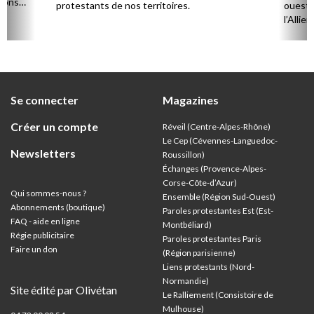
sions
protestants de nos territoires.
ouest,
l’Allie
57 paro
et univ
Se connecter
Magazines
Créer un compte
Réveil (Centre-Alpes-Rhône)
Le Cep (Cévennes-Languedoc-
Newsletters
Roussillon)
Échanges (Provence-Alpes-
Corse-Côte-d’Azur
)
Qui sommes-nous ?
Ensemble (Région Sud-Ouest)
Abonnements (boutique)
Paroles protestantes Est (Est-
FAQ - aide en ligne
Montbéliard)
Régie publicitaire
Paroles protestantes Paris
Faire un don
(Région parisienne)
Liens protestants (Nord-
Normandie)
Site édité par Olivétan
Le Ralliement (Consistoire de
Mulhouse)