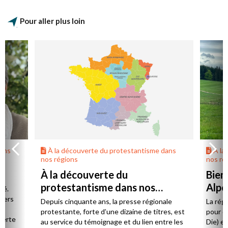
Pour aller plus loin
dans
À la découverte du protestantisme dans
À la
nos régions
nos ré
À la découverte du
Bien
protestantisme dans nos
Alpe
té.
régions
 vers
Depuis cinquante ans, la presse régionale
La rég
n,
protestante, forte d’une dizaine de titres, est
pour d
verte
au service du témoignage et du lien entre les
Die) et