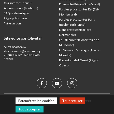
Qui sommes-nous ?
Ensemble (Région Sud-Ouest)
Abonnements (boutique)
Paroles protestantes Est (Est-
FAQ - aide en ligne
Montbéliard)
Régie publicitaire
Paroles protestantes Paris
Faire un don
(Région parisienne)
Liens protestants (Nord-
Normandie)
Site édité par Olivétan
Le Ralliement (Consistoire de
Mulhouse)
04 72 00 08 54 –
Le Nouveau Messager(Alsace-
abonnement@olivetan.org
20 rue Calliet - 69001 Lyon,
Moselle)
France
Protestant de l'Ouest (Région
Ouest)
Paramétrer les cookies
Tout refuser
Mentions légales
Nous contacter
Tout accepter