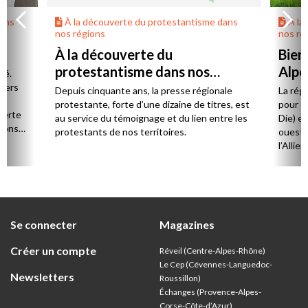
dans
À la découverte du protestantisme dans
À la
nos régions
nos ré
À la découverte du
Bien
protestantisme dans nos
Alpe
té.
régions
 vers
Depuis cinquante ans, la presse régionale
La rég
n,
protestante, forte d’une dizaine de titres, est
pour d
verte
au service du témoignage et du lien entre les
Die) et
sions
protestants de nos territoires.
ouest,
l’Allie
57 paro
et univ
Se connecter
Magazines
Créer un compte
Réveil (Centre-Alpes-Rhône)
Le Cep (Cévennes-Languedoc-
Newsletters
Roussillon)
Échanges (Provence-Alpes-
Corse-Côte-d’Azur
)