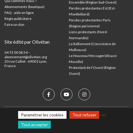
Qui sommes-nous ?
Ensemble (Région Sud-Ouest)
Abonnements (boutique)
Paroles protestantes Est (Est-
FAQ - aide en ligne
Montbéliard)
Régie publicitaire
Paroles protestantes Paris
Faire un don
(Région parisienne)
Liens protestants (Nord-
Normandie)
Site édité par Olivétan
Le Ralliement (Consistoire de
Mulhouse)
04 72 00 08 54 –
Le Nouveau Messager(Alsace-
abonnement@olivetan.org
20 rue Calliet - 69001 Lyon,
Moselle)
France
Protestant de l'Ouest (Région
Ouest)
Paramétrer les cookies
Tout refuser
Mentions légales
Nous contacter
Tout accepter