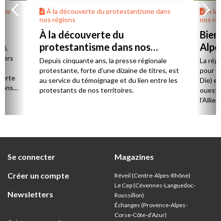
dans
À la découverte du protestantisme dans
À la
nos régions
nos ré
À la découverte du
Bien
protestantisme dans nos
Alpe
té.
régions
 vers
Depuis cinquante ans, la presse régionale
La rég
n,
protestante, forte d’une dizaine de titres, est
pour d
verte
au service du témoignage et du lien entre les
Die) et
sions
protestants de nos territoires.
ouest,
l’Allie
57 paro
et univ
Se connecter
Magazines
Créer un compte
Réveil (Centre-Alpes-Rhône)
Le Cep (Cévennes-Languedoc-
Newsletters
Roussillon)
Échanges (Provence-Alpes-
Corse-Côte-d’Azur
)