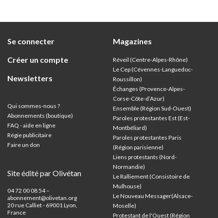
et univ
Se connecter
Magazines
Créer un compte
Réveil (Centre-Alpes-Rhône)
Le Cep (Cévennes-Languedoc-
Newsletters
Roussillon)
Échanges (Provence-Alpes-
Corse-Côte-d’Azur
)
Qui sommes-nous ?
Ensemble (Région Sud-Ouest)
Abonnements (boutique)
Paroles protestantes Est (Est-
FAQ - aide en ligne
Montbéliard)
Régie publicitaire
Paroles protestantes Paris
Faire un don
(Région parisienne)
Liens protestants (Nord-
Normandie)
Site édité par Olivétan
Le Ralliement (Consistoire de
Mulhouse)
04 72 00 08 54 –
Le Nouveau Messager(Alsace-
abonnement@olivetan.org
20 rue Calliet - 69001 Lyon,
Moselle)
France
Protestant de l'Ouest (Région