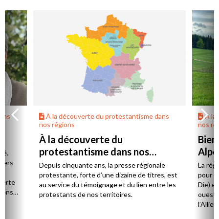
dans
À la découverte du protestantisme dans
À la
nos régions
nos ré
À la découverte du
Bien
protestantisme dans nos
Alpe
té.
régions
 vers
Depuis cinquante ans, la presse régionale
La rég
n,
protestante, forte d’une dizaine de titres, est
pour d
verte
au service du témoignage et du lien entre les
Die) et
sions
protestants de nos territoires.
ouest,
l’Allie
57 paro