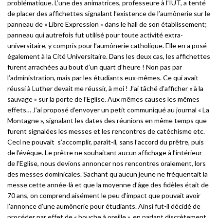
problématique. L’une des animatrices, professeure à l’IUT, a tenté
de placer des affichettes signalant l’existence de l’aumônerie sur le
panneau de « Libre Expression » dans le hall de son établissement;
panneau qui autrefois fut utilisé pour toute activité extra-
universitaire, y compris pour l’aumônerie catholique. Elle en a posé
également à la Cité Universitaire. Dans les deux cas, les affichettes
furent arrachées au bout d’un quart d’heure ! Non pas par
l’administration, mais par les étudiants eux-mêmes. Ce qui avait
réussi à Luther devait me réussir, à moi ! J’ai tâché d’afficher « à la
sauvage » sur la porte de l’Eglise. Aux mêmes causes les mêmes
effets… J’ai proposé d’envoyer un petit communiqué au journal « La
Montagne », signalant les dates des réunions en même temps que
furent signalées les messes et les rencontres de catéchisme etc.
Ceci ne pouvait s’accomplir, paraît-il, sans l’accord du prêtre, puis
de l’évêque. Le prêtre ne souhaitant aucun affichage à l’intérieur
de l’Eglise, nous devions annoncer nos rencontres oralement, lors
des messes dominicales. Sachant qu’aucun jeune ne fréquentait la
messe cette année-là et que la moyenne d’âge des fidèles était de
70 ans, on comprend aisément le peu d’impact que pouvait avoir
l’annonce d’une aumônerie pour étudiants. Ainsi fut-il décidé de
procéder par effet de « bouche à oreille », en parlant discrètement