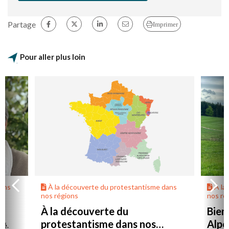
Partage
Imprimer
Pour aller plus loin
dans
À la découverte du protestantisme dans
À la
nos régions
nos ré
À la découverte du
Bien
protestantisme dans nos
Alpe
té.