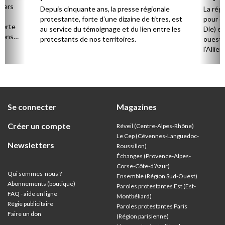
régions
 vers
Depuis cinquante ans, la presse régionale
La rég
n,
protestante, forte d’une dizaine de titres, est
pour d
verte
au service du témoignage et du lien entre les
Die) et
sions
protestants de nos territoires.
ouest,
l’Allie
57 paro
et univ
Se connecter
Magazines
Créer un compte
Réveil (Centre-Alpes-Rhône)
Le Cep (Cévennes-Languedoc-
Newsletters
Roussillon)
Échanges (Provence-Alpes-
Corse-Côte-d’Azur
)
Qui sommes-nous ?
Ensemble (Région Sud-Ouest)
Abonnements (boutique)
Paroles protestantes Est (Est-
FAQ - aide en ligne
Montbéliard)
Régie publicitaire
Paroles protestantes Paris
Faire un don
(Région parisienne)