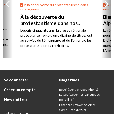
dans
À la découverte du protestantisme dans
À la
nos régions
nos ré
À la découverte du
Bien
protestantisme dans nos
Alpe
té.
régions
 vers
Depuis cinquante ans, la presse régionale
La rég
n,
protestante, forte d’une dizaine de titres, est
pour d
verte
au service du témoignage et du lien entre les
Die) et
sions
protestants de nos territoires.
ouest,
l’Allie
57 paro
et univ
Se connecter
Magazines
Créer un compte
Réveil (Centre-Alpes-Rhône)
Le Cep (Cévennes-Languedoc-
Newsletters
Roussillon)
Échanges (Provence-Alpes-
Corse-Côte-d’Azur
)
Qui sommes-nous ?