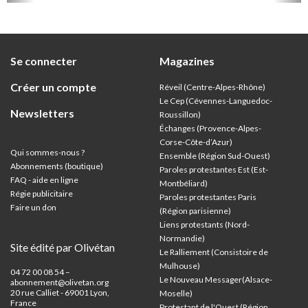
et univ
Se connecter
Magazines
Créer un compte
Réveil (Centre-Alpes-Rhône)
Le Cep (Cévennes-Languedoc-
Newsletters
Roussillon)
Échanges (Provence-Alpes-
Corse-Côte-d’Azur
)
Qui sommes-nous ?
Ensemble (Région Sud-Ouest)
Abonnements (boutique)
Paroles protestantes Est (Est-
FAQ - aide en ligne
Montbéliard)
Régie publicitaire
Paroles protestantes Paris
Faire un don
(Région parisienne)
Liens protestants (Nord-
Normandie)
Site édité par Olivétan
Le Ralliement (Consistoire de
Mulhouse)
04 72 00 08 54 –
Le Nouveau Messager(Alsace-
abonnement@olivetan.org
20 rue Calliet - 69001 Lyon,
Moselle)
France
Protestant de l'Ouest (Région