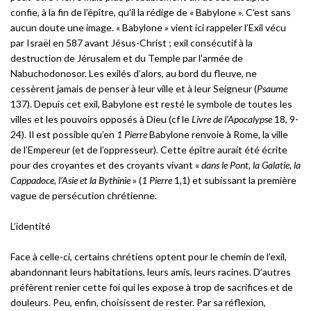
confie, à la fin de l’épître, qu’il la rédige de « Babylone ». C’est sans
aucun doute une image. « Babylone » vient ici rappeler l’Exil vécu
par Israël en 587 avant Jésus-Christ ; exil consécutif à la
destruction de Jérusalem et du Temple par l’armée de
Nabuchodonosor. Les exilés d’alors, au bord du fleuve, ne
cessèrent jamais de penser à leur ville et à leur Seigneur (
Psaume
137). Depuis cet exil, Babylone est resté le symbole de toutes les
villes et les pouvoirs opposés à Dieu (cf le
Livre de l’Apocalypse
18, 9-
24). Il est possible qu’en
1 Pierre
Babylone renvoie à Rome, la ville
de l’Empereur (et de l’oppresseur). Cette épître aurait été écrite
pour des croyantes et des croyants vivant «
dans le Pont, la Galatie, la
Cappadoce, l’Asie et la Bythinie
» (
1 Pierre
1,1) et subissant la première
vague de persécution chrétienne.
L’identité
Face à celle-ci, certains chrétiens optent pour le chemin de l’exil,
abandonnant leurs habitations, leurs amis, leurs racines. D’autres
préfèrent renier cette foi qui les expose à trop de sacrifices et de
douleurs. Peu, enfin, choisissent de rester. Par sa réflexion,