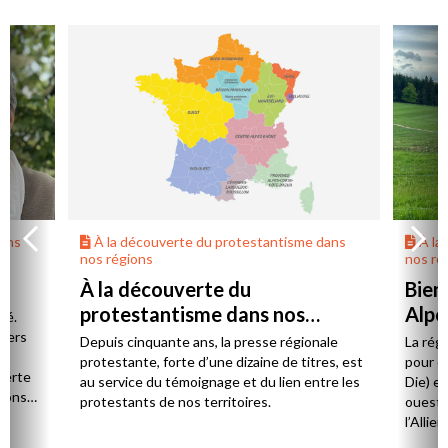
dans
À la découverte du protestantisme dans
À la
nos régions
nos ré
À la découverte du
Bien
protestantisme dans nos
Alpe
té.
régions
 vers
Depuis cinquante ans, la presse régionale
La rég
n,
protestante, forte d’une dizaine de titres, est
pour d
verte
au service du témoignage et du lien entre les
Die) et
sions
protestants de nos territoires.
ouest,
l’Allie
57 paro