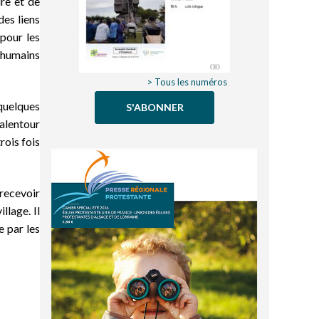
re et de
des liens
pour les
s humains
> Tous les numéros
 quelques
S'ABONNER
 alentour
rois fois
 recevoir
llage. Il
e par les