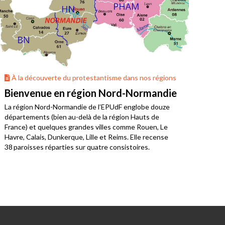
À la découverte du protestantisme dans nos régions
À 
Bienvenue en région Nord-Normandie
La 
La région Nord-Normandie de l’EPUdF englobe douze
Où v
départements (bien au-delà de la région Hauts de
Bret
France) et quelques grandes villes comme Rouen, Le
limo
Havre, Calais, Dunkerque, Lille et Reims. Elle recense
38 paroisses réparties sur quatre consistoires.