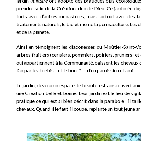
jardin
utilitaire
ont adopté des pratiques plus écologiques
prendre soin de la Création, don de Dieu. Ce jardin écolo
forts avec d’autres monastères, mais surtout avec des l
traitements naturels, le bio et même la permaculture. Les d
et de la planète.
Ainsi en témoignent les diaconesses du Moûtier-Saint-Voy.
arbres fruitiers (cerisiers, pommiers, poiriers, pruniers) et
qui appartiennent à la Communauté, paissent les chevaux d’u
l’an par les brebis – et le bouc?! – d’un paroissien et ami.
Le jardin, devenu un espace de beauté, est ainsi ouvert aux h
une Création belle et bonne. Leur jardin est le lieu de vigil
pratique ce qui est si bien décrit dans la parabole : il tai
chevaux. Quand il le faut, il coupe, replante un tout jeune ar