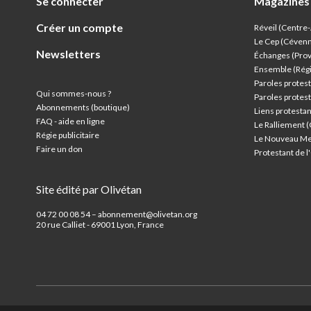
Se connecter
Magazines
Créer un compte
Réveil (Centre
Le Cep (Céven
Newsletters
Échanges (Pro
Ensemble (Rég
Paroles protest
Qui sommes-nous ?
Paroles protest
Abonnements (boutique)
Liens protesta
FAQ - aide en ligne
Le Ralliement 
Régie publicitaire
Le Nouveau Me
Faire un don
Protestant de 
Site édité par Olivétan
04 72 00 08 54 – abonnement@olivetan.org
20 rue Calliet - 69001 Lyon, France