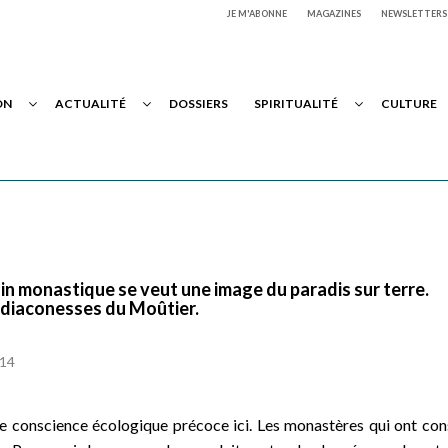
JE M'ABONNE
MAGAZINES
NEWSLETTERS
ON
ACTUALITÉ
DOSSIERS
SPIRITUALITÉ
CULTURE
ardin monastique se veut une image du paradis sur terre.
 diaconesses du Moûtier.
h14
de conscience écologique précoce ici. Les monastères qui ont con