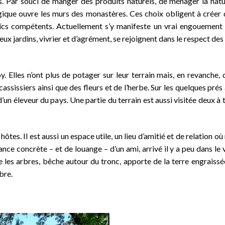
. Par souci de manger des produits naturels, de ménager la natu
gique ouvre les murs des monastères. Ces choix obligent à créer 
aïcs compétents. Actuellement s’y manifeste un vrai engouement 
eux jardins, vivrier et d’agrément, se rejoignent dans le respect de
 Elles n’ont plus de potager sur leur terrain mais, en revanche,
 cassissiers ainsi que des fleurs et de l’herbe. Sur les quelques prés
n éleveur du pays. Une partie du terrain est aussi visitée deux à t
ôtes. Il est aussi un espace utile, un lieu d’amitié et de relation où
ance concrète – et de louange – d’un ami, arrivé il y a peu dans le vi
lle les arbres, bêche autour du tronc, apporte de la terre engraissé
bre.