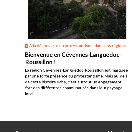
ons
À la découverte du protestantisme dans nos régions
Bienvenue en Cévennes-Languedoc-
Roussillon !
La région Cévennes-Languedoc-Roussillon est marquée
he
par une forte présence du protestantisme. Mais au-delà
e au
de cette histoire riche, c’est surtout un engagement
res
fort des différentes communautés dans leur paysage
local.