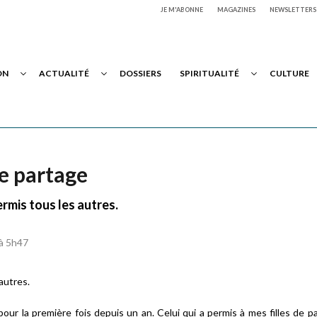
JE M'ABONNE
MAGAZINES
NEWSLETTERS
ON
ACTUALITÉ
DOSSIERS
SPIRITUALITÉ
CULTURE
le partage
ermis tous les autres.
 à 5h47
autres.
pour la première fois depuis un an. Celui qui a permis à mes filles de p