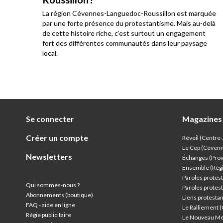
La région Cévennes-Languedoc-Roussillon est marquée
he
par une forte présence du protestantisme. Mais au-delà
e au
de cette histoire riche, c’est surtout un engagement
res
fort des différentes communautés dans leur paysage
local.
Se connecter
Magazines
Créer un compte
Réveil (Centre
Le Cep (Céven
Newsletters
Échanges (Pro
Ensemble (Rég
Paroles protest
Qui sommes-nous ?
Paroles protest
Abonnements (boutique)
Liens protesta
FAQ - aide en ligne
Le Ralliement 
Régie publicitaire
Le Nouveau Me