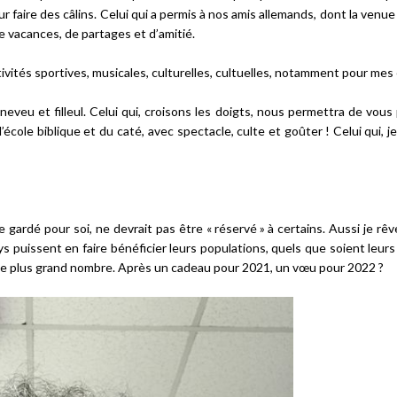
 faire des câlins. Celui qui a permis à nos amis allemands, dont la venue
 vacances, de partages et d’amitié.
ivités sportives, musicales, culturelles, cultuelles, notamment pour mes
veu et filleul. Celui qui, croisons les doigts, nous permettra de vous
 l’école biblique et du caté, avec spectacle, culte et goûter ! Celui qui, je
Échanges
gardé pour soi, ne devrait pas être « réservé » à certains. Aussi je rêve
s puissent en faire bénéficier leurs populations, quels que soient leurs
r le plus grand nombre. Après un cadeau pour 2021, un vœu pour 2022 ?