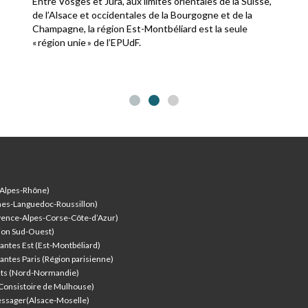
Entre Vosges et Jura, aux limites orientales de la Suisse,
de l’Alsace et occidentales de la Bourgogne et de la
Champagne, la région Est-Montbéliard est la seule
« région unie » de l’EPUdF.
-Alpes-Rhône)
nes-Languedoc-Roussillon)
vence-Alpes-Corse-Côte-d’Azur
)
ion Sud-Ouest)
antes Est (Est-Montbéliard)
antes Paris (Région parisienne)
nts (Nord-Normandie)
(Consistoire de Mulhouse)
ssager(Alsace-Moselle)