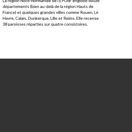
La région Nord-Normandie de l’EPUdF englobe douze
Où v
départements (bien au-delà de la région Hauts de
Bret
France) et quelques grandes villes comme Rouen, Le
limo
Havre, Calais, Dunkerque, Lille et Reims. Elle recense
38 paroisses réparties sur quatre consistoires.