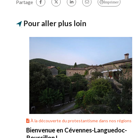
Partage
Imprimer
Pour aller plus loin
ons
À la découverte du protestantisme dans nos régions
Bienvenue en Cévennes-Languedoc-
Roussillon !