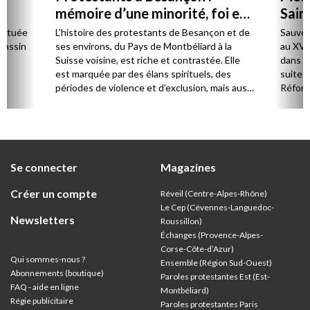
mémoire d’une minorité, foi en
Sain
chemin
 située
L’histoire des protestants de Besançon et de
Sauvés 
bassin
ses environs, du Pays de Montbéliard à la
au XVI
es
Suisse voisine, est riche et contrastée. Elle
dans ce
de
est marquée par des élans spirituels, des
suite a
périodes de violence et d’exclusion, mais aussi
Réform
par une fidélité durable, des reconstructions
discrètes et un fort engagement social et
éducatif. Se souvenir de ce passé ne relève
pas seulement de l’histoire : il éclaire l’identité
présente et ouvre des perspectives pour
Se connecter
Magazines
l’avenir.
Créer un compte
Réveil (Centre-Alpes-Rhône)
Le Cep (Cévennes-Languedoc-
Newsletters
Roussillon)
Échanges (Provence-Alpes-
Corse-Côte-d’Azur
)
Qui sommes-nous ?
Ensemble (Région Sud-Ouest)
Abonnements (boutique)
Paroles protestantes Est (Est-
FAQ - aide en ligne
Montbéliard)
Régie publicitaire
Paroles protestantes Paris