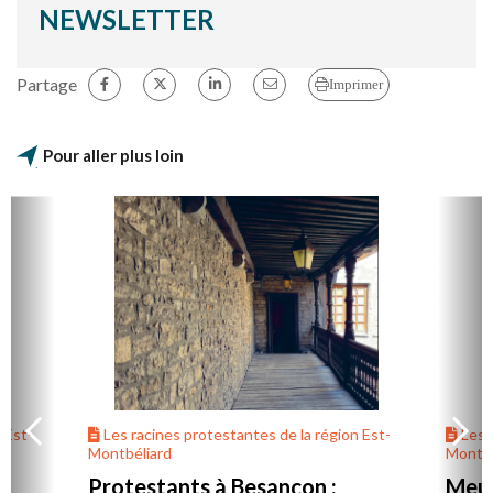
NEWSLETTER
Partage
Imprimer
Pour aller plus loin
 Est-
Les racines protestantes de la région Est-
Les r
Montbéliard
Montbé
,
Protestants à Besançon :
Meus