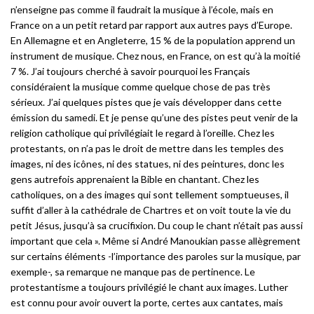
n’enseigne pas comme il faudrait la musique à l’école, mais en
France on a un petit retard par rapport aux autres pays d’Europe.
En Allemagne et en Angleterre, 15 % de la population apprend un
instrument de musique. Chez nous, en France, on est qu’à la moitié
7 %. J’ai toujours cherché à savoir pourquoi les Français
considéraient la musique comme quelque chose de pas très
sérieux. J’ai quelques pistes que je vais développer dans cette
émission du samedi. Et je pense qu’une des pistes peut venir de la
religion catholique qui privilégiait le regard à l’oreille. Chez les
protestants, on n’a pas le droit de mettre dans les temples des
images, ni des icônes, ni des statues, ni des peintures, donc les
gens autrefois apprenaient la Bible en chantant. Chez les
catholiques, on a des images qui sont tellement somptueuses, il
suffit d’aller à la cathédrale de Chartres et on voit toute la vie du
petit Jésus, jusqu’à sa crucifixion. Du coup le chant n’était pas aussi
important que cela ». Même si André Manoukian passe allègrement
sur certains éléments -l’importance des paroles sur la musique, par
exemple-, sa remarque ne manque pas de pertinence. Le
protestantisme a toujours privilégié le chant aux images. Luther
est connu pour avoir ouvert la porte, certes aux cantates, mais