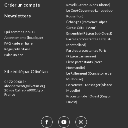
Créer un compte
Réveil (Centre-Alpes-Rhône)
Le Cep (Cévennes-Languedoc-
Newsletters
Roussillon)
Échanges (Provence-Alpes-
Corse-Côte-d’Azur
)
Qui sommes-nous ?
Ensemble (Région Sud-Ouest)
Abonnements (boutique)
Paroles protestantes Est (Est-
FAQ - aide en ligne
Montbéliard)
Régie publicitaire
Paroles protestantes Paris
Faire un don
(Région parisienne)
Liens protestants (Nord-
Normandie)
Site édité par Olivétan
Le Ralliement (Consistoire de
Mulhouse)
04 72 00 08 54 –
Le Nouveau Messager(Alsace-
abonnement@olivetan.org
20 rue Calliet - 69001 Lyon,
Moselle)
France
Protestant de l'Ouest (Région
Ouest)