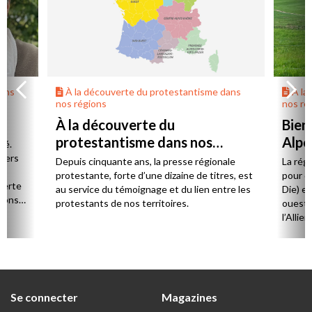
dans
À la découverte du protestantisme dans
À la
nos régions
nos ré
À la découverte du
Bien
protestantisme dans nos
Alpe
té.
régions
 vers
Depuis cinquante ans, la presse régionale
La rég
n,
protestante, forte d’une dizaine de titres, est
pour d
verte
au service du témoignage et du lien entre les
Die) et
sions
protestants de nos territoires.
ouest,
l’Allie
57 paro
et univ
Se connecter
Magazines