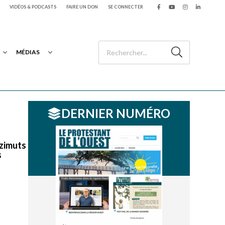
VIDÉOS & PODCASTS
FAIRE UN DON
SE CONNECTER
MÉDIAS
DERNIER NUMÉRO
azimuts
s
s