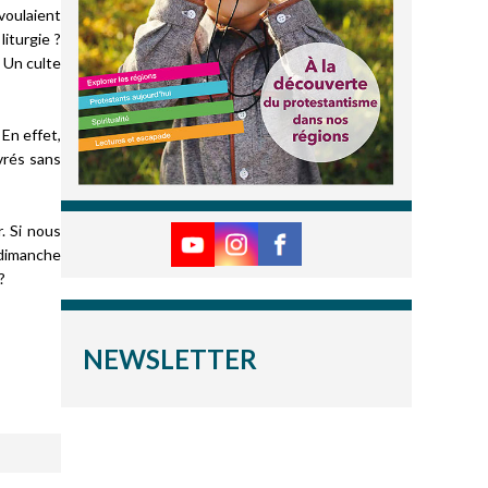
voulaient
liturgie ?
. Un culte
 En effet,
ivrés sans
. Si nous
 dimanche
?
NEWSLETTER