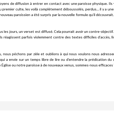
yens de diffusion à entrer en contact avec une paroisse physique. Ils 
u premier culte, les voilà complètement déboussolés, perdus… il y a une 
nouveau paroissien a été surpris par la nouvelle formule qu’il découvrait
 les jours, un verset est diffusé. Cela pourrait avoir un contre-objectif.
ils réagissent parfois violemment contre des textes difficiles d’accès, l
, nous péchons par zèle et oublions à qui nous voulons nous adresser
qui a envie sur un temps libre de lire ou d’entendre la prédication du
otre Église ou notre paroisse à de nouveaux venus, sommes-nous efficaces 