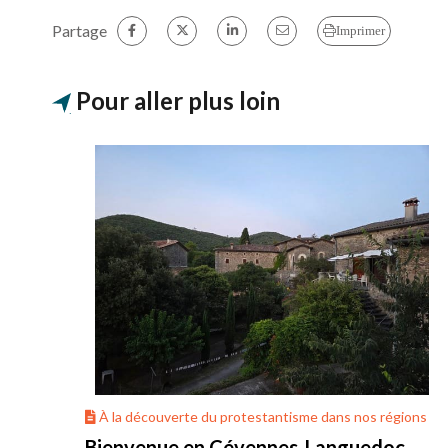
Partage
Imprimer
Pour aller plus loin
ons
À la découverte du protestantisme dans nos régions
Bienvenue en Cévennes-Languedoc-