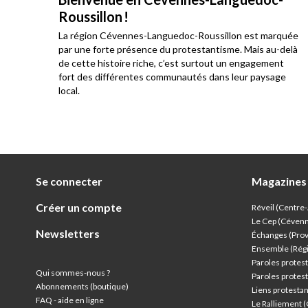
Roussillon !
La région Cévennes-Languedoc-Roussillon est marquée
he
par une forte présence du protestantisme. Mais au-delà
e au
de cette histoire riche, c’est surtout un engagement
res
fort des différentes communautés dans leur paysage
local.
Se connecter
Magazines
Créer un compte
Réveil (Centre
Le Cep (Céven
Newsletters
Échanges (Pro
Ensemble (Rég
Paroles protest
Qui sommes-nous ?
Paroles protest
Abonnements (boutique)
Liens protesta
FAQ - aide en ligne
Le Ralliement 