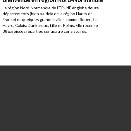
La région Nord-Normandie de l’EPUdF englobe douze
Où v
départements (bien au-delà de la région Hauts de
Bret
France) et quelques grandes villes comme Rouen, Le
limo
Havre, Calais, Dunkerque, Lille et Reims. Elle recense
38 paroisses réparties sur quatre consistoires.