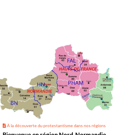
À la découverte du protestantisme dans nos régions
À 
Bienvenue en région Nord-Normandie
La 