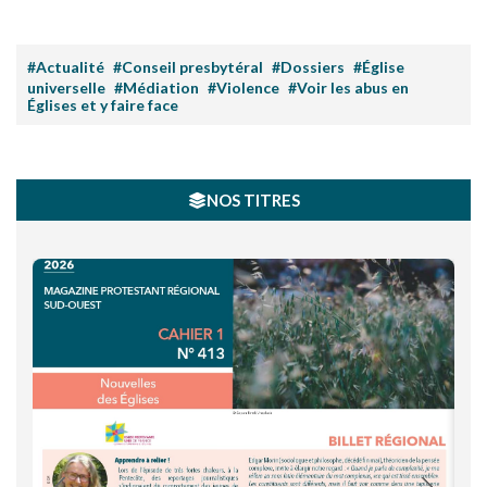
#Actualité
#Conseil presbytéral
#Dossiers
#Église
universelle
#Médiation
#Violence
#Voir les abus en
Églises et y faire face
NOS TITRES