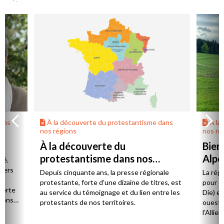
dans
À la découverte du protestantisme dans
À la
nos régions
nos ré
À la découverte du
Bien
protestantisme dans nos
Alpe
té.
régions
 vers
Depuis cinquante ans, la presse régionale
La rég
n,
protestante, forte d’une dizaine de titres, est
pour d
verte
au service du témoignage et du lien entre les
Die) et
sions
protestants de nos territoires.
ouest,
l’Allie
57 paro