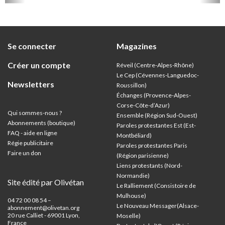
et univ
Se connecter
Magazines
Créer un compte
Réveil (Centre-Alpes-Rhône)
Le Cep (Cévennes-Languedoc-
Newsletters
Roussillon)
Échanges (Provence-Alpes-
Corse-Côte-d’Azur
)
Qui sommes-nous ?
Ensemble (Région Sud-Ouest)
Abonnements (boutique)
Paroles protestantes Est (Est-
FAQ - aide en ligne
Montbéliard)
Régie publicitaire
Paroles protestantes Paris
Faire un don
(Région parisienne)
Liens protestants (Nord-
Normandie)
Site édité par Olivétan
Le Ralliement (Consistoire de
Mulhouse)
04 72 00 08 54 –
Le Nouveau Messager(Alsace-
abonnement@olivetan.org
20 rue Calliet - 69001 Lyon,
Moselle)
France